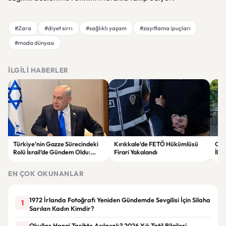
#Zara
#diyet sırrı
#sağlıklı yaşam
#zayıflama ipuçları
#moda dünyası
İLGILI HABERLER
Türkiye’nin Gazze Sürecindeki
Kırıkkale’de FETÖ Hükümlüsü
Oku
Rolü İsrail’de Gündem Oldu:
Firari Yakalandı
İlde
Netanyahu ABD’ye Temsilci
Gör
Gönderdi
EN ÇOK OKUNANLAR
1972 İrlanda Fotoğrafı Yeniden Gündemde Sevgilisi İçin Silaha
1
Sarılan Kadın Kimdir?
Okullar Hangi Tarihte Açılacak? 2026 Yılı Tatil Bilgileri