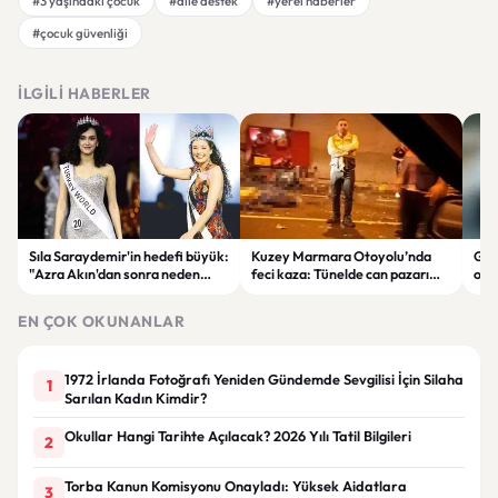
#3 yaşındaki çocuk
#aile destek
#yerel haberler
#çocuk güvenliği
İLGILI HABERLER
Sıla Saraydemir'in hedefi büyük:
Kuzey Marmara Otoyolu’nda
Gaz
"Azra Akın'dan sonra neden
feci kaza: Tünelde can pazarı
olay
olmasın?"
yaşandı
uyg
EN ÇOK OKUNANLAR
1972 İrlanda Fotoğrafı Yeniden Gündemde Sevgilisi İçin Silaha
1
Sarılan Kadın Kimdir?
Okullar Hangi Tarihte Açılacak? 2026 Yılı Tatil Bilgileri
2
Torba Kanun Komisyonu Onayladı: Yüksek Aidatlara
3