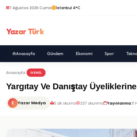
7 Ağustos 2026 Cuma
İstanbul 4°C
Yazar Türk
Anasayfa
Gündem
Ekonomi
Spor
Tekno
Anasayfa
GENEL
Yargıtay Ve Danıştay Üyeliklerin
Yazar Medya
5 dk okuma
237 okunma
Yayınlanma:
11
E