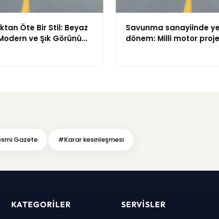
tan Öte Bir Stil: Beyaz
Savunma sanayiinde ye
 Modern ve Şık Görünüm
dönem: Milli motor proje
çatı altında toplanıyor
smi Gazete
#Karar kesinleşmesi
KATEGORILER
SERVISLER