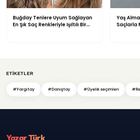
Buğday Tenlere Uyum Sağlayan
Yaş Almak
En Şık Saç Renkleriyle Işıltılı Bir
Saçlarla
Görünüm
Önerileri
ETIKETLER
#Yargıtay
#Danıştay
#Üyelik seçimleri
#Re
Yazar Türk