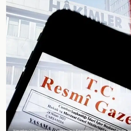
Yargıtay Ve Danıştay Üyeliklerine Seçimler Resmi Gazete’de Yay