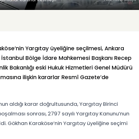
öse’nin Yargıtay üyeliğine seçilmesi, Ankara
 İstanbul Bölge İdare Mahkemesi Başkanı Recep
ik Bakanlığı eski Hukuk Hizmetleri Genel Müdürü
masına ilişkin kararlar Resmî Gazete’de
nun aldığı karar doğrultusunda, Yargıtay Birinci
n boşalması sonrası, 2797 sayılı Yargıtay Kanunu’nun
ildi. Gökhan Karaköse’nin Yargıtay üyeliğine seçimi