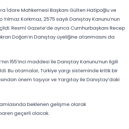
ara İdare Mahkemesi Başkanı Gülten Hatipoğlu ve
 Yılmaz Korkmaz, 2575 sayılı Danıştay Kanunu’nun
eçildi. Resmî Gazete’de ayrıca Cumhurbaşkanı Recep
ükran Doğan’ın Danıştay üyeliğine atanmasını da
nın 155’inci maddesi ile Danıştay Kanunu’nun ilgili
di. Bu atamalar, Türkiye yargı sisteminde kritik bir
ından önem taşıyor ve Yargıtay ile Danıştay’daki
camiasında beklenen gelişme olarak
tibaren geçerli olacak.