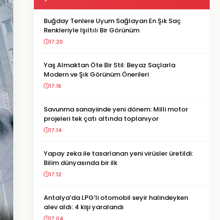
Buğday Tenlere Uyum Sağlayan En Şık Saç
Renkleriyle Işıltılı Bir Görünüm
17:20
Yaş Almaktan Öte Bir Stil: Beyaz Saçlarla
Modern ve Şık Görünüm Önerileri
17:16
Savunma sanayiinde yeni dönem: Milli motor
projeleri tek çatı altında toplanıyor
17:14
Yapay zeka ile tasarlanan yeni virüsler üretildi:
Bilim dünyasında bir ilk
17:12
Antalya’da LPG’li otomobil seyir halindeyken
alev aldı: 4 kişi yaralandı
17:04