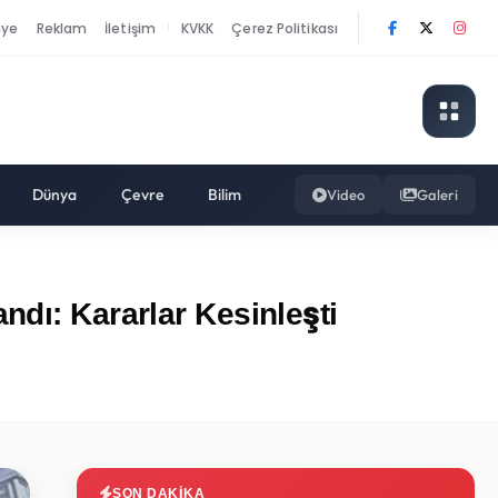
nye
Reklam
İletişim
KVKK
Çerez Politikası
|
Dünya
Çevre
Bilim
Video
Galeri
ndı: Kararlar Kesinleşti
SON DAKIKA