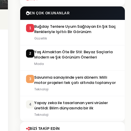
EN ÇOK OKUNANLAR
Buğday Tenlere Uyum Sağlayan En Şık Saç
1
Renkleriyle Işıltılı Bir Görünüm
Güzellik
Yaş Almaktan Öte Bir Stil: Beyaz Saçlarla
2
Modern ve Şık Görünüm Önerileri
Moda
Savunma sanayiinde yeni dönem: Milli
3
motor projeleri tek çatı altında toplanıyor
Teknoloji
Yapay zeka ile tasarlanan yeni virüsler
4
üretildi: Bilim dünyasında bir ilk
Teknoloji
BIZI TAKIP EDIN