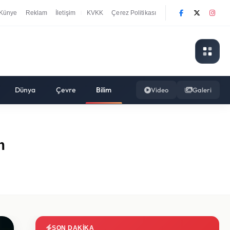
Künye
Reklam
İletişim
KVKK
Çerez Politikası
|
Dünya
Çevre
Bilim
Video
Galeri
m
SON DAKIKA