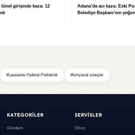
tünel girişinde kaza: 12
Adana’da acı kaza: Eski Po
ndı
Belediye Başkanı’nın yeğen
yitirdi
#Lausanne Federal Politeknik
#kimyasal süreçler
KATEGORILER
SERVISLER
Gündem
Döviz