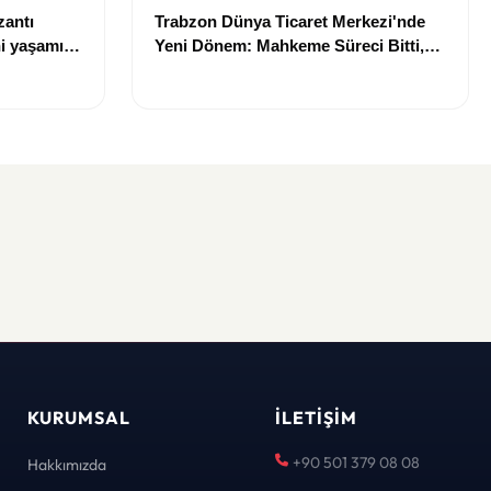
zantı
Trabzon Dünya Ticaret Merkezi'nde
i yaşamını
Yeni Dönem: Mahkeme Süreci Bitti,
Trabzon'un Dev Projesi Ne Zaman
Tamamlanacak?
KURUMSAL
İLETIŞIM
+90 501 379 08 08
Hakkımızda