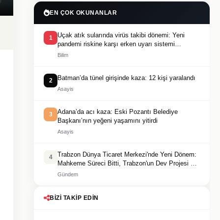
EN ÇOK OKUNANLAR
Uçak atık sularında virüs takibi dönemi: Yeni
1
pandemi riskine karşı erken uyarı sistemi
geliştiriliyor
Bilim
Batman’da tünel girişinde kaza: 12 kişi yaralandı
2
Asayis
Adana’da acı kaza: Eski Pozantı Belediye
3
Başkanı’nın yeğeni yaşamını yitirdi
Asayis
Trabzon Dünya Ticaret Merkezi'nde Yeni Dönem:
4
Mahkeme Süreci Bitti, Trabzon'un Dev Projesi Ne
Zaman Tamamlanacak?
Gündem
BIZI TAKIP EDIN