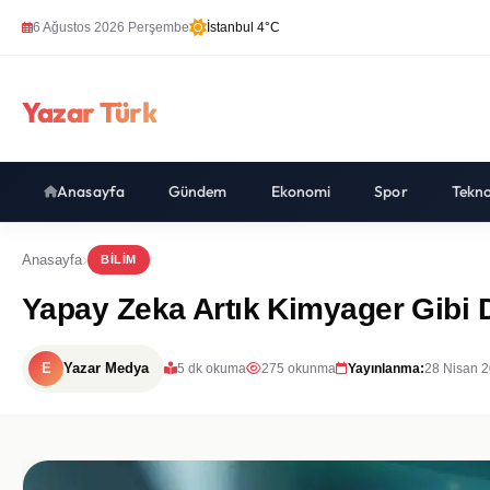
6 Ağustos 2026 Perşembe
İstanbul 4°C
Yazar Türk
Anasayfa
Gündem
Ekonomi
Spor
Tekno
Anasayfa
BILIM
Yapay Zeka Artık Kimyager Gibi
E
Yazar Medya
5 dk okuma
275 okunma
Yayınlanma:
28 Nisan 2