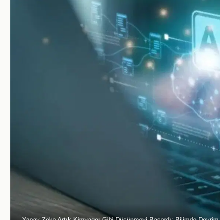
Yapay Zeka Artık Kimyager Gibi Düşünmeyi Başardı: Bilimde Devrim