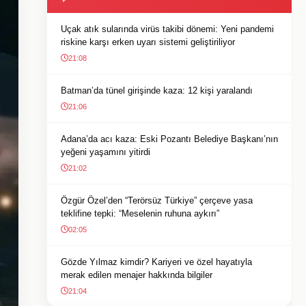
Uçak atık sularında virüs takibi dönemi: Yeni pandemi
riskine karşı erken uyarı sistemi geliştiriliyor
21:08
Batman’da tünel girişinde kaza: 12 kişi yaralandı
21:06
Adana’da acı kaza: Eski Pozantı Belediye Başkanı’nın
yeğeni yaşamını yitirdi
21:02
Özgür Özel’den “Terörsüz Türkiye” çerçeve yasa
teklifine tepki: “Meselenin ruhuna aykırı”
02:05
Gözde Yılmaz kimdir? Kariyeri ve özel hayatıyla
merak edilen menajer hakkında bilgiler
21:04