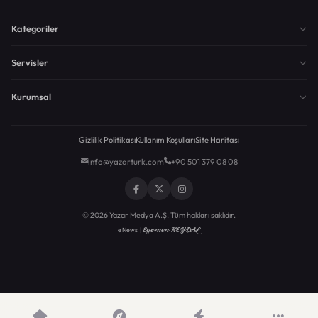
Kategoriler
Servisler
Kurumsal
Gizlilik Politikası
Kullanım Koşulları
Site Haritası
info@yazarturk.com
+90 501 379 08 08
© 2026 Yazar Medya A.Ş. Tüm hakları saklıdır.
Egemen KEYDAL
eNews |