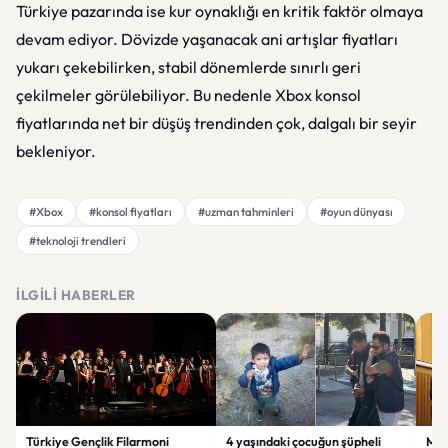
Türkiye pazarında ise kur oynaklığı en kritik faktör olmaya
devam ediyor. Dövizde yaşanacak ani artışlar fiyatları
yukarı çekebilirken, stabil dönemlerde sınırlı geri
çekilmeler görülebiliyor. Bu nedenle Xbox konsol
fiyatlarında net bir düşüş trendinden çok, dalgalı bir seyir
bekleniyor.
#Xbox
#konsol fiyatları
#uzman tahminleri
#oyun dünyası
#teknoloji trendleri
İLGILI HABERLER
Türkiye Gençlik Filarmoni
4 yaşındaki çocuğun şüpheli
Müs