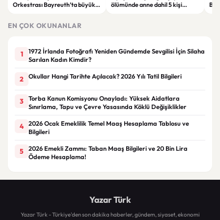
Orkestrası Bayreuth’ta büyük
ölümünde anne dahil 5 kişi
Balı
beğeni topladı
gözaltına alındı
“He
sus
EN ÇOK OKUNANLAR
1972 İrlanda Fotoğrafı Yeniden Gündemde Sevgilisi İçin Silaha
1
Sarılan Kadın Kimdir?
Okullar Hangi Tarihte Açılacak? 2026 Yılı Tatil Bilgileri
2
Torba Kanun Komisyonu Onayladı: Yüksek Aidatlara
3
Sınırlama, Tapu ve Çevre Yasasında Köklü Değişiklikler
2026 Ocak Emeklilik Temel Maaş Hesaplama Tablosu ve
4
Bilgileri
2026 Emekli Zammı: Taban Maaş Bilgileri ve 20 Bin Lira
5
Ödeme Hesaplama!
Yazar Türk
Yazar Türk - Türkiye'den son dakika haberler, gündem, siyaset, ekonomi