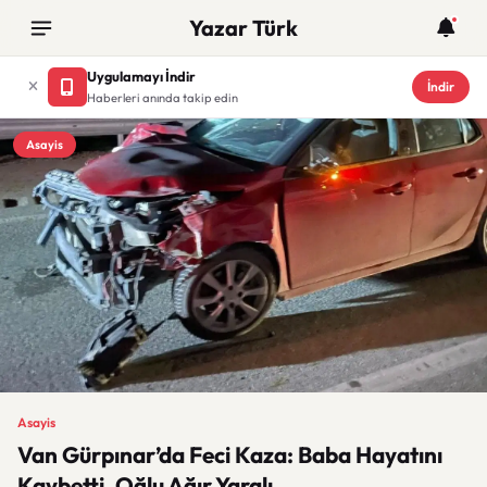
Yazar Türk
Uygulamayı İndir
İndir
Haberleri anında takip edin
Asayis
Asayis
Van Gürpınar’da Feci Kaza: Baba Hayatını
Kaybetti, Oğlu Ağır Yaralı