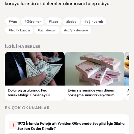
karayollarında ek önlemler alınmasını talep ediyor.
#Van
#Gürpınar
#kaza
#baba
#ağır yaralı
#trafik kazası
#acil durum
#sağlık durumu
İLGILI HABERLER
Dolar piyasalarında Fed
Evim sisteminde yeni dönem:
Alta
hareketliliği: Gözler eylül
Sözleşme sınırları ve yatırım
bell
ayındaki faiz kararında
kuralları değişti
Bil
duy
EN ÇOK OKUNANLAR
1972 İrlanda Fotoğrafı Yeniden Gündemde Sevgilisi İçin Silaha
1
Sarılan Kadın Kimdir?