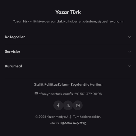
Yazar Türk
Yazar Türk - Türkiye'den son dakika haberler, gündem, siyaset, ekonomi
Kategoriler
Servisler
Kurumsal
Gizlilik Politikası
Kullanım Koşulları
Site Haritası
info@yazarturk.com
+90 501 379 08 08
© 2026 Yazar Medya A.Ş. Tüm hakları saklıdır.
Egemen KEYDAL
eNews |