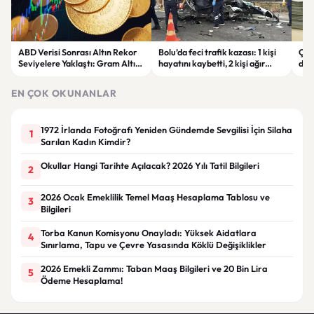
ABD Verisi Sonrası Altın Rekor
Bolu’da feci trafik kazası: 1 kişi
Çift
Seviyelere Yaklaştı: Gram Altın
hayatını kaybetti, 2 kişi ağır
des
6 Bin 700 TL Sınırında
yaralandı
yatı
EN ÇOK OKUNANLAR
1972 İrlanda Fotoğrafı Yeniden Gündemde Sevgilisi İçin Silaha
1
Sarılan Kadın Kimdir?
Okullar Hangi Tarihte Açılacak? 2026 Yılı Tatil Bilgileri
2
2026 Ocak Emeklilik Temel Maaş Hesaplama Tablosu ve
3
Bilgileri
Torba Kanun Komisyonu Onayladı: Yüksek Aidatlara
4
Sınırlama, Tapu ve Çevre Yasasında Köklü Değişiklikler
2026 Emekli Zammı: Taban Maaş Bilgileri ve 20 Bin Lira
5
Ödeme Hesaplama!