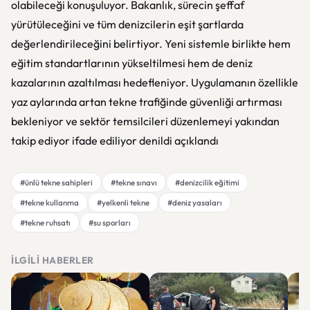
olabileceği konuşuluyor. Bakanlık, sürecin şeffaf
yürütüleceğini ve tüm denizcilerin eşit şartlarda
değerlendirileceğini belirtiyor. Yeni sistemle birlikte hem
eğitim standartlarının yükseltilmesi hem de deniz
kazalarının azaltılması hedefleniyor. Uygulamanın özellikle
yaz aylarında artan tekne trafiğinde güvenliği artırması
bekleniyor ve sektör temsilcileri düzenlemeyi yakından
takip ediyor ifade ediliyor denildi açıklandı
#ünlü tekne sahipleri
#tekne sınavı
#denizcilik eğitimi
#tekne kullanma
#yelkenli tekne
#deniz yasaları
#tekne ruhsatı
#su sporları
İLGILI HABERLER