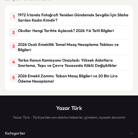
1972 İrlanda Fotoğrafı Yeniden Gündemde Sevgilisi İçin Silaha
1
Sarılan Kadın Kimdir?
Okullar Hangi Tarihte Açılacak? 2026 Yılı Tatil Bilgileri
2
2026 Ocak Emeklilik Temel Maaş Hesaplama Tablosu ve
3
Bilgileri
Torba Kanun Komisyonu Onayladı: Yüksek Aidatlara
4
Sınırlama, Tapu ve Çevre Yasasında Köklü Değişiklikler
2026 Emekli Zammı: Taban Maaş Bilgileri ve 20 Bin Lira
5
Ödeme Hesaplama!
Yazar Türk
Yazar Türk - Türkiye'den son dakika haberler, gündem, siyaset, ekonomi
Kategoriler