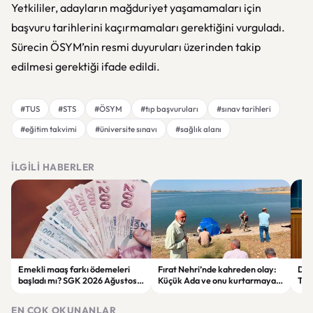
Yetkililer, adayların mağduriyet yaşamamaları için
başvuru tarihlerini kaçırmamaları gerektiğini vurguladı.
Sürecin ÖSYM’nin resmi duyuruları üzerinden takip
edilmesi gerektiği ifade edildi.
#TUS
#STS
#ÖSYM
#tıp başvuruları
#sınav tarihleri
#eğitim takvimi
#üniversite sınavı
#sağlık alanı
İLGILI HABERLER
Emekli maaş farkı ödemeleri
Fırat Nehri’nde kahreden olay:
Der
başladı mı? SGK 2026 Ağustos
Küçük Ada ve onu kurtarmaya
Tepk
ödeme takvimini açıkladı
çalışan kadın hayatını kaybetti
Ter
EN ÇOK OKUNANLAR