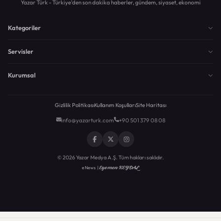
Yazar Türk - Türkiye'den son dakika haberler, gündem, siyaset, ekonomi
Kategoriler
Servisler
Kurumsal
Gizlilik Politikası
Kullanım Koşulları
Site Haritası
info@yazarturk.com
+90 501 379 08 08
© 2026 Yazar Medya A.Ş. Tüm hakları saklıdır.
Egemen KEYDAL
eNews |