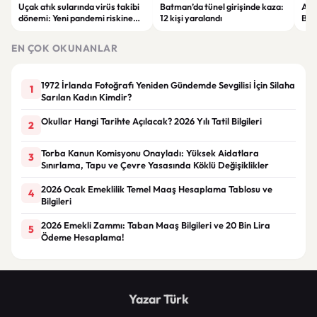
Uçak atık sularında virüs takibi
Batman’da tünel girişinde kaza:
Ada
dönemi: Yeni pandemi riskine
12 kişi yaralandı
Bel
karşı erken uyarı sistemi
yaşa
geliştiriliyor
EN ÇOK OKUNANLAR
1972 İrlanda Fotoğrafı Yeniden Gündemde Sevgilisi İçin Silaha
1
Sarılan Kadın Kimdir?
Okullar Hangi Tarihte Açılacak? 2026 Yılı Tatil Bilgileri
2
Torba Kanun Komisyonu Onayladı: Yüksek Aidatlara
3
Sınırlama, Tapu ve Çevre Yasasında Köklü Değişiklikler
2026 Ocak Emeklilik Temel Maaş Hesaplama Tablosu ve
4
Bilgileri
2026 Emekli Zammı: Taban Maaş Bilgileri ve 20 Bin Lira
5
Ödeme Hesaplama!
Yazar Türk