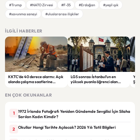
#Trump
#NATO Zirvesi
#F-35
#Erdoğan
#yeşil ışık
#savunma sanayi
#uluslararası ilişkiler
İLGILI HABERLER
KKTC’de 40 derece alarmı: Açık
LGS sonrası İstanbul’un en
Yahy
alanda çalışma saatlerine
yüksek puanla öğrenci alan
Şel
sıcaklık düzenlemesi
liseleri belli oldu
rota
EN ÇOK OKUNANLAR
1972 İrlanda Fotoğrafı Yeniden Gündemde Sevgilisi İçin Silaha
1
Sarılan Kadın Kimdir?
Okullar Hangi Tarihte Açılacak? 2026 Yılı Tatil Bilgileri
2