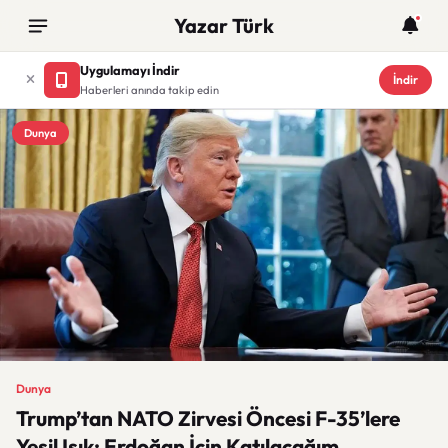
Yazar Türk
Uygulamayı İndir
İndir
Haberleri anında takip edin
Dunya
Dunya
Trump’tan NATO Zirvesi Öncesi F-35’lere
Yeşil Işık: Erdoğan İçin Katılacağım