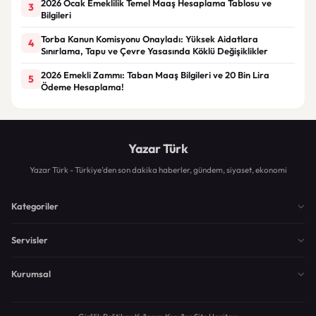
2026 Ocak Emeklilik Temel Maaş Hesaplama Tablosu ve
3
Bilgileri
Torba Kanun Komisyonu Onayladı: Yüksek Aidatlara
4
Sınırlama, Tapu ve Çevre Yasasında Köklü Değişiklikler
2026 Emekli Zammı: Taban Maaş Bilgileri ve 20 Bin Lira
5
Ödeme Hesaplama!
Yazar Türk
Yazar Türk - Türkiye'den son dakika haberler, gündem, siyaset, ekonomi
Kategoriler
Servisler
Kurumsal