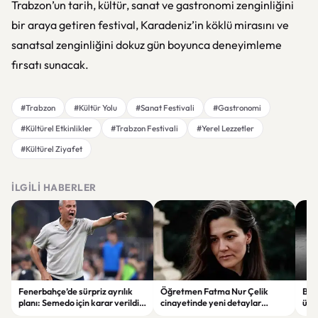
Trabzon’un tarih, kültür, sanat ve gastronomi zenginliğini
bir araya getiren festival, Karadeniz’in köklü mirasını ve
sanatsal zenginliğini dokuz gün boyunca deneyimleme
fırsatı sunacak.
#Trabzon
#Kültür Yolu
#Sanat Festivali
#Gastronomi
#Kültürel Etkinlikler
#Trabzon Festivali
#Yerel Lezzetler
#Kültürel Ziyafet
İLGILI HABERLER
Fenerbahçe’de sürpriz ayrılık
Öğretmen Fatma Nur Çelik
Buga
planı: Semedo için karar verildi
cinayetinde yeni detaylar
üre
iddiası
ortaya çıktı: Saldırgan