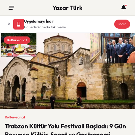
Yazar Türk
Uygulamayı İndir
İndir
Haberleri anında takip edin
Kultur-sanat
Kultur-sanat
Trabzon Kültür Yolu Festivali Başladı: 9 Gün
Boyunca Kültür, Sanat ve Gastronomi