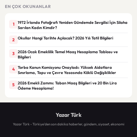
öğrencinin geçmişi dikkat çekti
EN ÇOK OKUNANLAR
1972 İrlanda Fotoğrafı Yeniden Gündemde Sevgilisi İçin Silaha
1
Sarılan Kadın Kimdir?
Okullar Hangi Tarihte Açılacak? 2026 Yılı Tatil Bilgileri
2
2026 Ocak Emeklilik Temel Maaş Hesaplama Tablosu ve
3
Bilgileri
Torba Kanun Komisyonu Onayladı: Yüksek Aidatlara
4
Sınırlama, Tapu ve Çevre Yasasında Köklü Değişiklikler
2026 Emekli Zammı: Taban Maaş Bilgileri ve 20 Bin Lira
5
Ödeme Hesaplama!
Yazar Türk
Yazar Türk - Türkiye'den son dakika haberler, gündem, siyaset, ekonomi