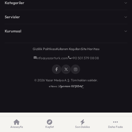
Kategoriler
Servisler
Kurumsal
Gizlilik Politikası
Kullanım Koşulları
Site Haritası
info@yazarturk.com
+90 501 379 08 08
© 2026 Yazar Medya A.Ş. Tüm hakları saklıdır.
Egemen KEYDAL
eNews |
Anasayfa
Keşfet
Son Dakika
Daha Fazla