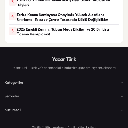
3
Bilgileri
Torba Kanun Komisyonu Onayladı: Yüksek Aidatlara
4
Sınırlama, Tapu ve Çevre Yasasında Köklü Değişiklikler
2026 Emekli Zammı: Taban Maaş Bilgileri ve 20 Bin Lira
5
Ödeme Hesaplama!
Yazar Türk
Yazar Türk - Türkiye'den son dakika haberler, gündem, siyaset, ekonomi
Kategoriler
Servisler
Kurumsal
Gizlilik Politikası
Kullanım Koşulları
Site Haritası