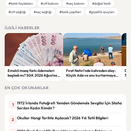
#tonik faydaları
#cilt bakımı
#saç bakımı
#doğal tonik
#cilt sağlığı
#saç sağlığı
#tonik çeşitleri
#güzellik ipuçları
İLGILI HABERLER
Emekli maaş farkı ödemeleri
Fırat Nehri’nde kahreden olay:
Der
başladı mı? SGK 2026 Ağustos
Küçük Ada ve onu kurtarmaya
Tepk
ödeme takvimini açıkladı
çalışan kadın hayatını kaybetti
Ter
EN ÇOK OKUNANLAR
1972 İrlanda Fotoğrafı Yeniden Gündemde Sevgilisi İçin Silaha
1
Sarılan Kadın Kimdir?
Okullar Hangi Tarihte Açılacak? 2026 Yılı Tatil Bilgileri
2
2026 Ocak Emeklilik Temel Maaş Hesaplama Tablosu ve