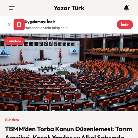
Yazar Türk
Uygulamayı İndir
İndir
Haberleri anında takip edin
Gundem
Gundem
TBMM’den Torba Kanun Düzenlemesi: Tarım
Arazileri, Kaçak Yapılar ve Alkol Satışında