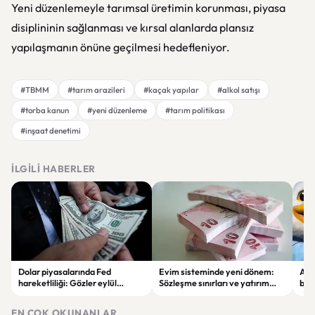
Yeni düzenlemeyle tarımsal üretimin korunması, piyasa
disiplininin sağlanması ve kırsal alanlarda plansız
yapılaşmanın önüne geçilmesi hedefleniyor.
#TBMM
#tarım arazileri
#kaçak yapılar
#alkol satışı
#torba kanun
#yeni düzenleme
#tarım politikası
#inşaat denetimi
İLGILI HABERLER
Dolar piyasalarında Fed
Evim sisteminde yeni dönem:
Alta
hareketliliği: Gözler eylül
Sözleşme sınırları ve yatırım
bell
ayındaki faiz kararında
kuralları değişti
Bil
duy
EN ÇOK OKUNANLAR