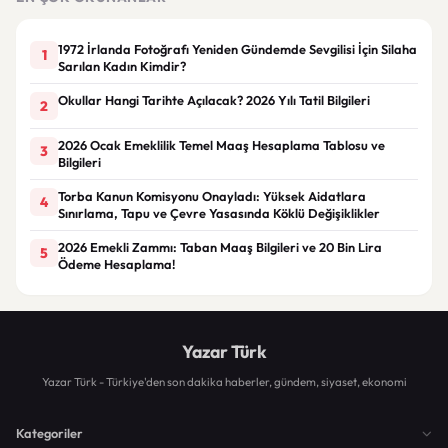
1972 İrlanda Fotoğrafı Yeniden Gündemde Sevgilisi İçin Silaha
1
Sarılan Kadın Kimdir?
Okullar Hangi Tarihte Açılacak? 2026 Yılı Tatil Bilgileri
2
2026 Ocak Emeklilik Temel Maaş Hesaplama Tablosu ve
3
Bilgileri
Torba Kanun Komisyonu Onayladı: Yüksek Aidatlara
4
Sınırlama, Tapu ve Çevre Yasasında Köklü Değişiklikler
2026 Emekli Zammı: Taban Maaş Bilgileri ve 20 Bin Lira
5
Ödeme Hesaplama!
Yazar Türk
Yazar Türk - Türkiye'den son dakika haberler, gündem, siyaset, ekonomi
Kategoriler