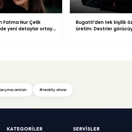
 Fatma Nur Çelik
Bugatti’den tek kişilik ö
de yeni detaylar ortaya
üretim: Destrier görücüy
ldırgan öğrencinin
ikkat çekti
rışma anıları
#reality show
KATEGORILER
SERVISLER