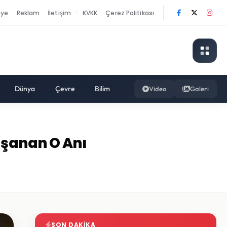
nye
Reklam
İletişim
KVKK
Çerez Politikası
|
Dünya
Çevre
Bilim
Video
Galeri
aşanan O Anı
SON DAKIKA