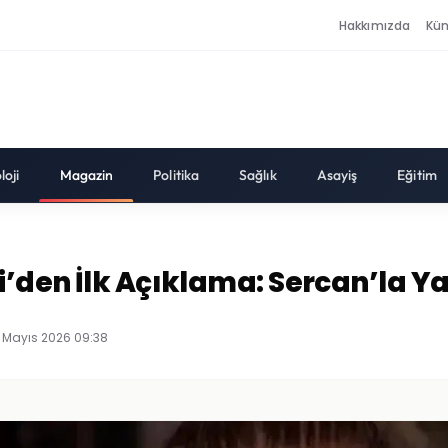
Hakkımızda
Kü
loji
Magazin
Politika
Sağlık
Asayiş
Eğitim
’den İlk Açıklama: Sercan’la Y
 Mayıs 2026 09:38