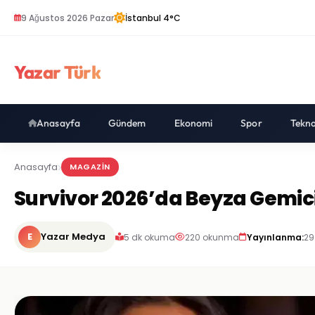
9 Ağustos 2026 Pazar
İstanbul 4°C
Yazar Türk
Anasayfa
Gündem
Ekonomi
Spor
Tekno
Anasayfa
MAGAZIN
Survivor 2026’da Beyza Gemici
E
Yazar Medya
5 dk okuma
220 okunma
Yayınlanma:
29