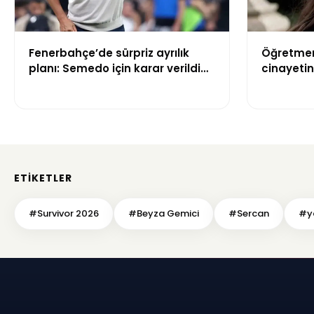
Fenerbahçe’de sürpriz ayrılık
Öğretmen
planı: Semedo için karar verildi
cinayetin
iddiası
çıktı: Sa
geçmişi d
ETIKETLER
#Survivor 2026
#Beyza Gemici
#Sercan
#ya