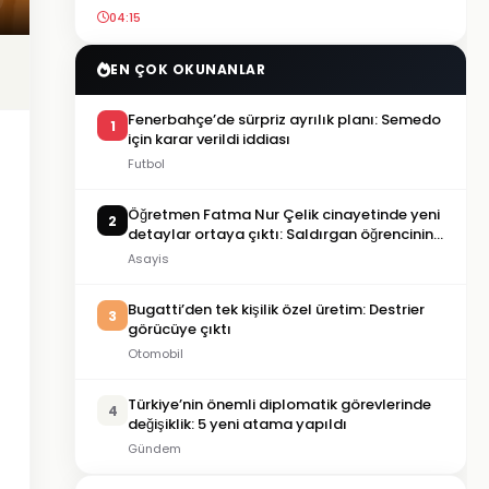
04:15
EN ÇOK OKUNANLAR
Fenerbahçe’de sürpriz ayrılık planı: Semedo
1
için karar verildi iddiası
Futbol
Öğretmen Fatma Nur Çelik cinayetinde yeni
2
detaylar ortaya çıktı: Saldırgan öğrencinin
geçmişi dikkat çekti
Asayis
Bugatti’den tek kişilik özel üretim: Destrier
3
görücüye çıktı
Otomobil
Türkiye’nin önemli diplomatik görevlerinde
4
değişiklik: 5 yeni atama yapıldı
Gündem