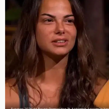
Survivor 2026’da Beyza Gemici’den İlk Açıklama: Sercan’la Ya