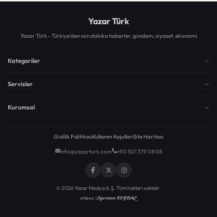
Yazar Türk
Yazar Türk - Türkiye'den son dakika haberler, gündem, siyaset, ekonomi
Kategoriler
Servisler
Kurumsal
Gizlilik Politikası
Kullanım Koşulları
Site Haritası
info@yazarturk.com
+90 501 379 08 08
© 2026 Yazar Medya A.Ş. Tüm hakları saklıdır.
Egemen KEYDAL
eNews |