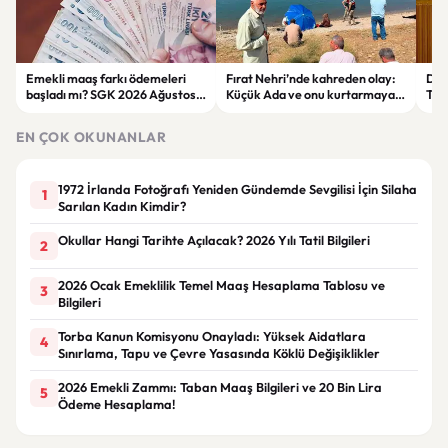
Emekli maaş farkı ödemeleri
Fırat Nehri’nde kahreden olay:
Der
başladı mı? SGK 2026 Ağustos
Küçük Ada ve onu kurtarmaya
Tepk
ödeme takvimini açıkladı
çalışan kadın hayatını kaybetti
Ter
EN ÇOK OKUNANLAR
1972 İrlanda Fotoğrafı Yeniden Gündemde Sevgilisi İçin Silaha
1
Sarılan Kadın Kimdir?
Okullar Hangi Tarihte Açılacak? 2026 Yılı Tatil Bilgileri
2
2026 Ocak Emeklilik Temel Maaş Hesaplama Tablosu ve
3
Bilgileri
Torba Kanun Komisyonu Onayladı: Yüksek Aidatlara
4
Sınırlama, Tapu ve Çevre Yasasında Köklü Değişiklikler
2026 Emekli Zammı: Taban Maaş Bilgileri ve 20 Bin Lira
5
Ödeme Hesaplama!