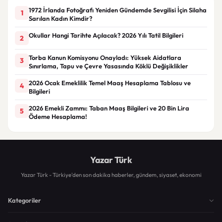
1972 İrlanda Fotoğrafı Yeniden Gündemde Sevgilisi İçin Silaha
1
Sarılan Kadın Kimdir?
Okullar Hangi Tarihte Açılacak? 2026 Yılı Tatil Bilgileri
2
Torba Kanun Komisyonu Onayladı: Yüksek Aidatlara
3
Sınırlama, Tapu ve Çevre Yasasında Köklü Değişiklikler
2026 Ocak Emeklilik Temel Maaş Hesaplama Tablosu ve
4
Bilgileri
2026 Emekli Zammı: Taban Maaş Bilgileri ve 20 Bin Lira
5
Ödeme Hesaplama!
Yazar Türk
Yazar Türk - Türkiye'den son dakika haberler, gündem, siyaset, ekonomi
Kategoriler