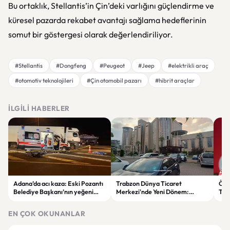
Bu ortaklık, Stellantis’in Çin’deki varlığını güçlendirme ve
küresel pazarda rekabet avantajı sağlama hedeflerinin
somut bir göstergesi olarak değerlendiriliyor.
#Stellantis
#Dongfeng
#Peugeot
#Jeep
#elektrikli araç
#otomotiv teknolojileri
#Çin otomobil pazarı
#hibrit araçlar
İLGILI HABERLER
Adana’da acı kaza: Eski Pozantı
Trabzon Dünya Ticaret
Özg
Belediye Başkanı’nın yeğeni
Merkezi'nde Yeni Dönem:
Tür
yaşamını yitirdi
Mahkeme Süreci Bitti,
tep
Trabzon'un Dev Projesi Ne
aykı
EN ÇOK OKUNANLAR
Zaman Tamamlanacak?