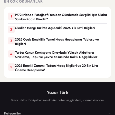
EN ÇOK OKUNANLAR
1972 İrlanda Fotoğrafı Yeniden Gündemde Sevgilisi İçin Silaha
1
Sarılan Kadın Kimdir?
Okullar Hangi Tarihte Açılacak? 2026 Yılı Tatil Bilgileri
2
2026 Ocak Emeklilik Temel Maaş Hesaplama Tablosu ve
3
Bilgileri
Torba Kanun Komisyonu Onayladı: Yüksek Aidatlara
4
Sınırlama, Tapu ve Çevre Yasasında Köklü Değişiklikler
2026 Emekli Zammı: Taban Maaş Bilgileri ve 20 Bin Lira
5
Ödeme Hesaplama!
Yazar Türk
Yazar Türk - Türkiye'den son dakika haberler, gündem, siyaset, ekonomi
Kategoriler