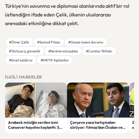
Türkiye’nin savunma ve diplomasi alanlarında aktif bir rol
üstlendiğini ifade eden Çelik, ülkenin uluslararası
arenadaki etkinliğine dikkat çekti.
#Ömer Çelik
#Sumud Filosu
#Gazze insani durumu
#Türkiye iç güvenlik
#terörle mücadele
#Cumhur İttifakı
#İsrail saldırısı
#MKYK toplantısı
İLGILI HABERLER
Arabesk müziğin sevilen ismi
Çerçeve yasa tartışmaları
Zay
Cansever hayatını kaybetti: Son
sürüyor: Yılmaz’dan Öcalan ve
sür
mesajı duygulandırdı
Demirtaş açıklaması
limo