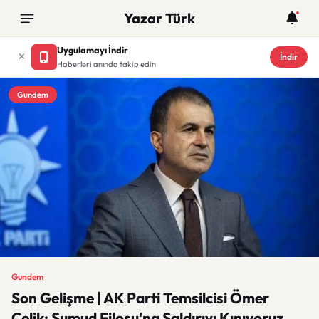
Yazar Türk
Uygulamayı İndir
İndir
Haberleri anında takip edin
Gundem
Gundem
Son Gelişme | AK Parti Temsilcisi Ömer
Çelik: Sumud Filosu'na Saldırıyı Kınıyoruz