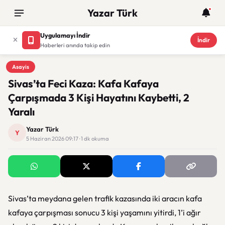
Yazar Türk
Uygulamayı İndir
İndir
Haberleri anında takip edin
Asayis
Asayis
Sivas’ta Feci Kaza: Kafa Kafaya
Çarpışmada 3 Kişi Hayatını Kaybetti, 2
Yaralı
Yazar Türk
Y
5 Haziran 2026 09:17 · 1 dk okuma
Sivas’ta meydana gelen trafik kazasında iki aracın kafa
kafaya çarpışması sonucu 3 kişi yaşamını yitirdi, 1’i ağır