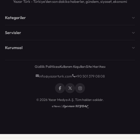
Yazar Türk - Türkiye'den son dakika haberler, gündem, siyaset, ekonomi
Kategoriler
Servisler
Kurumsal
Gizlilik Politikası
Kullanım Koşulları
Site Haritası
info@yazarturk.com
+90 501 379 08 08
© 2026 Yazar Medya A.Ş. Tüm hakları saklıdır.
Egemen KEYDAL
eNews |