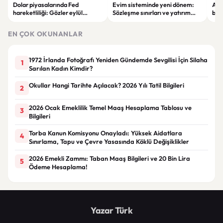
Dolar piyasalarında Fed
Evim sisteminde yeni dönem:
Alta
hareketliliği: Gözler eylül
Sözleşme sınırları ve yatırım
bell
ayındaki faiz kararında
kuralları değişti
Bil
duy
EN ÇOK OKUNANLAR
1972 İrlanda Fotoğrafı Yeniden Gündemde Sevgilisi İçin Silaha
1
Sarılan Kadın Kimdir?
Okullar Hangi Tarihte Açılacak? 2026 Yılı Tatil Bilgileri
2
2026 Ocak Emeklilik Temel Maaş Hesaplama Tablosu ve
3
Bilgileri
Torba Kanun Komisyonu Onayladı: Yüksek Aidatlara
4
Sınırlama, Tapu ve Çevre Yasasında Köklü Değişiklikler
2026 Emekli Zammı: Taban Maaş Bilgileri ve 20 Bin Lira
5
Ödeme Hesaplama!
Yazar Türk