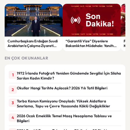
Cumhurbaşkanı Erdoğan Suudi
“Garantili Vize” Diyenlere
File
Arabistan’a Çalışma Ziyareti
Bakanlıktan Müdahale: Yanıltıcı
Kar
Gerçekleştirecek
Reklamlara Durdurma Kararı
EN ÇOK OKUNANLAR
1972 İrlanda Fotoğrafı Yeniden Gündemde Sevgilisi İçin Silaha
1
Sarılan Kadın Kimdir?
Okullar Hangi Tarihte Açılacak? 2026 Yılı Tatil Bilgileri
2
Torba Kanun Komisyonu Onayladı: Yüksek Aidatlara
3
Sınırlama, Tapu ve Çevre Yasasında Köklü Değişiklikler
2026 Ocak Emeklilik Temel Maaş Hesaplama Tablosu ve
4
Bilgileri