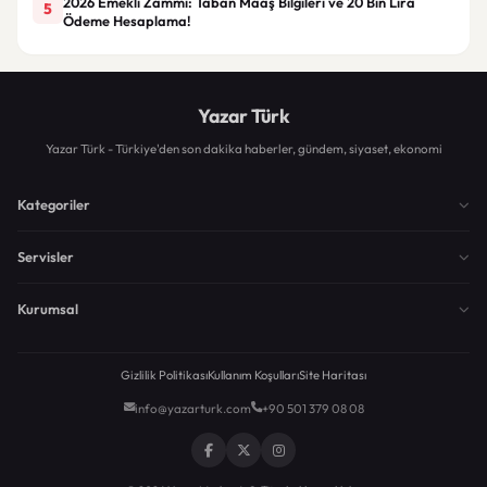
2026 Emekli Zammı: Taban Maaş Bilgileri ve 20 Bin Lira
5
Ödeme Hesaplama!
Yazar Türk
Yazar Türk - Türkiye'den son dakika haberler, gündem, siyaset, ekonomi
Kategoriler
Servisler
Kurumsal
Gizlilik Politikası
Kullanım Koşulları
Site Haritası
info@yazarturk.com
+90 501 379 08 08