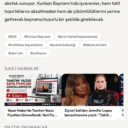
destek sunuyor. Kurban Bayramı’nda işverenler, hem tatil
hazırlıklarını aksatmadan hem de yükümlülüklerini yerine
getirerek bayrama huzurlu bir şekilde girebilecek.
#SGK
#Kurban Bayramı
#prim hizmet beyannamesi
#muhtasar beyanname
#işveren kolaylığı
#ödeme süreleri
#idari izin
#iş dünyası
İLGILI HABERLER
Yazar Haber’de Tanıtım Yazısı
Ziynet Sali'den Jennifer Lopez
Yaz
Fiyatları Güncellendi: Yeni Fiyat
benzetmesine yanıt: "Taklit
Yazı
15 Bin TL
ederek bir yere varılamaz"
Fiya
EN ÇOK OKUNANLAR