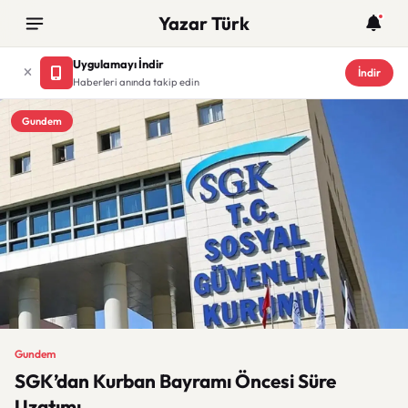
Yazar Türk
Uygulamayı İndir
İndir
Haberleri anında takip edin
Gundem
Gundem
SGK’dan Kurban Bayramı Öncesi Süre
Uzatımı