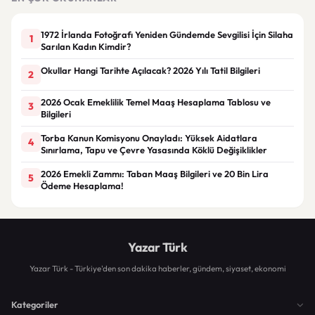
1972 İrlanda Fotoğrafı Yeniden Gündemde Sevgilisi İçin Silaha
1
Sarılan Kadın Kimdir?
Okullar Hangi Tarihte Açılacak? 2026 Yılı Tatil Bilgileri
2
2026 Ocak Emeklilik Temel Maaş Hesaplama Tablosu ve
3
Bilgileri
Torba Kanun Komisyonu Onayladı: Yüksek Aidatlara
4
Sınırlama, Tapu ve Çevre Yasasında Köklü Değişiklikler
2026 Emekli Zammı: Taban Maaş Bilgileri ve 20 Bin Lira
5
Ödeme Hesaplama!
Yazar Türk
Yazar Türk - Türkiye'den son dakika haberler, gündem, siyaset, ekonomi
Kategoriler