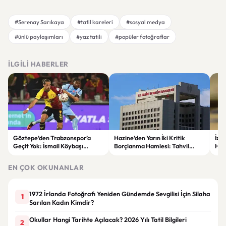
#Serenay Sarıkaya
#tatil kareleri
#sosyal medya
#ünlü paylaşımları
#yaz tatili
#popüler fotoğraflar
İLGILI HABERLER
Göztepe’den Trabzonspor’a
Hazine’den Yarın İki Kritik
İzm
Geçit Yok: İsmail Köybaşı
Borçlanma Hamlesi: Tahvil
Hed
Jübilesinde Kazanan İzmir Ekibi
İhalesi ve Kira Sertifikası Satışı
Sul
Oldu
Yapılacak
EN ÇOK OKUNANLAR
1972 İrlanda Fotoğrafı Yeniden Gündemde Sevgilisi İçin Silaha
1
Sarılan Kadın Kimdir?
Okullar Hangi Tarihte Açılacak? 2026 Yılı Tatil Bilgileri
2