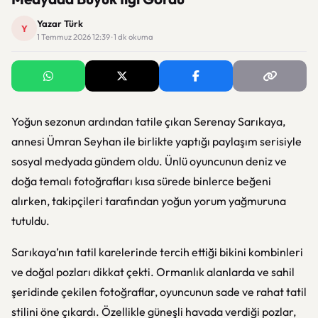
Yazar Türk
Y
1 Temmuz 2026 12:39 · 1 dk okuma
Yoğun sezonun ardından tatile çıkan
Serenay Sarıkaya
,
annesi Ümran Seyhan ile birlikte yaptığı paylaşım serisiyle
sosyal medyada gündem oldu. Ünlü oyuncunun deniz ve
doğa temalı fotoğrafları kısa sürede binlerce beğeni
alırken, takipçileri tarafından yoğun yorum yağmuruna
tutuldu.
Sarıkaya’nın tatil karelerinde tercih ettiği bikini kombinleri
ve doğal pozları dikkat çekti. Ormanlık alanlarda ve sahil
şeridinde çekilen fotoğraflar, oyuncunun sade ve rahat tatil
stilini öne çıkardı. Özellikle güneşli havada verdiği pozlar,