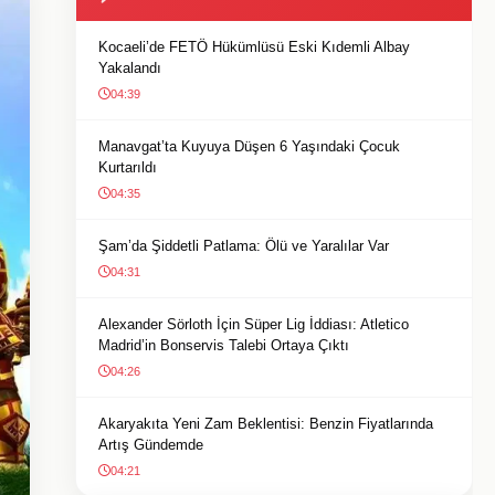
Kocaeli’de FETÖ Hükümlüsü Eski Kıdemli Albay
Yakalandı
04:39
Manavgat’ta Kuyuya Düşen 6 Yaşındaki Çocuk
Kurtarıldı
04:35
Şam’da Şiddetli Patlama: Ölü ve Yaralılar Var
04:31
Alexander Sörloth İçin Süper Lig İddiası: Atletico
Madrid’in Bonservis Talebi Ortaya Çıktı
04:26
Akaryakıta Yeni Zam Beklentisi: Benzin Fiyatlarında
Artış Gündemde
04:21