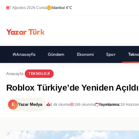
7 Ağustos 2026 Cuma
İstanbul 4°C
Yazar Türk
Anasayfa
Gündem
Ekonomi
Spor
Tekno
Anasayfa
TEKNOLOJI
Roblox Türkiye’de Yeniden Açıldı
E
Yazar Medya
5 dk okuma
186 okunma
Yayınlanma:
18 Haziran