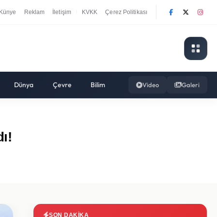
Künye
Reklam
İletişim
KVKK
Çerez Politikası
|
Dünya
Çevre
Bilim
Video
Galeri
ı!
SON DAKIKA