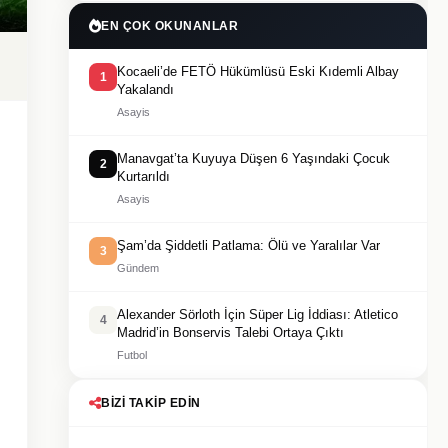
EN ÇOK OKUNANLAR
Kocaeli’de FETÖ Hükümlüsü Eski Kıdemli Albay
1
Yakalandı
Asayis
Manavgat’ta Kuyuya Düşen 6 Yaşındaki Çocuk
2
Kurtarıldı
Asayis
Şam’da Şiddetli Patlama: Ölü ve Yaralılar Var
3
Gündem
Alexander Sörloth İçin Süper Lig İddiası: Atletico
4
Madrid’in Bonservis Talebi Ortaya Çıktı
Futbol
BIZI TAKIP EDIN