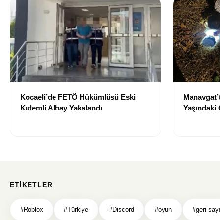
Kocaeli’de FETÖ Hükümlüsü Eski
Manavgat’
Kıdemli Albay Yakalandı
Yaşındaki 
ETIKETLER
#Roblox
#Türkiye
#Discord
#oyun
#geri say