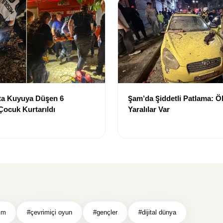
ta Kuyuya Düşen 6
Şam’da Şiddetli Patlama: Ö
Çocuk Kurtarıldı
Yaralılar Var
ım
#çevrimiçi oyun
#gençler
#dijital dünya