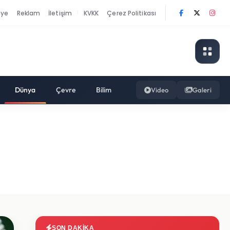
nye
Reklam
İletişim
KVKK
Çerez Politikası
|
Dünya
Çevre
Bilim
Video
Galeri
SON DAKIKA