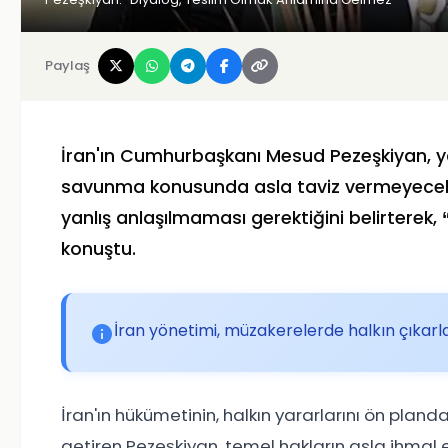
Paylaş
İran'ın Cumhurbaşkanı Mesud Pezeşkiyan, ya
savunma konusunda asla taviz vermeyecekleri
yanlış anlaşılmaması gerektiğini belirterek,
konuştu.
İran yönetimi, müzakerelerde halkın çıkar
İran'ın hükümetinin, halkın yararlarını ön plan
getiren Pezeşkiyan, temel hakların asla ihmal