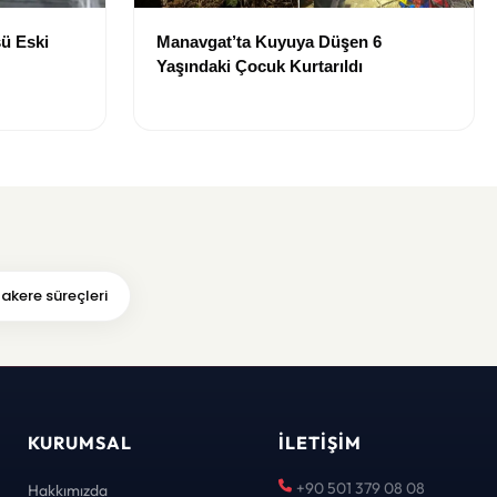
ü Eski
Manavgat’ta Kuyuya Düşen 6
Yaşındaki Çocuk Kurtarıldı
kere süreçleri
KURUMSAL
İLETIŞIM
+90 501 379 08 08
Hakkımızda