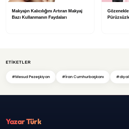
Makyajın Kalıcılığını Artıran Makyaj
Gözenekler
Bazı Kullanmanın Faydaları
Pürüzsüzle
Bazı Öneri
ETIKETLER
#Mesud Pezeşkiyan
#İran Cumhurbaşkanı
#diyal
Yazar Türk