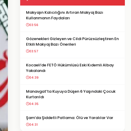
Makyajın Kalıcılığını Artıran Makyaj Bazı
Kullanmanın Faydaları
03:56
Gözenekleri Gizleyen ve Cildi Pürüzsüzleştiren En
Etkili Makyaj Bazı Önerileri
03:57
Kocaeli’de FETÖ Hükümlüsü Eski Kıdemli Albay
Yakalandı
04:39
Manavgat’ta Kuyuya Düşen 6 Yaşındaki Çocuk
Kurtarıldı
04:35
Şam’da Şiddetli Patlama: Ölü ve Yaralılar Var
04:31