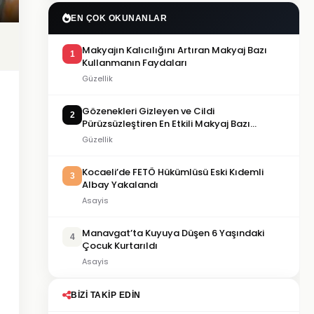
EN ÇOK OKUNANLAR
Makyajın Kalıcılığını Artıran Makyaj Bazı
1
Kullanmanın Faydaları
Güzellik
Gözenekleri Gizleyen ve Cildi
2
Pürüzsüzleştiren En Etkili Makyaj Bazı
Önerileri
Güzellik
Kocaeli’de FETÖ Hükümlüsü Eski Kıdemli
3
Albay Yakalandı
Asayis
Manavgat’ta Kuyuya Düşen 6 Yaşındaki
4
Çocuk Kurtarıldı
Asayis
BIZI TAKIP EDIN