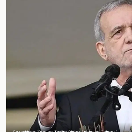
Pezeşkiyan: “Diyalog, Teslim Olmak Anlamına Gelmez”