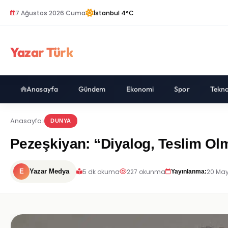
7 Ağustos 2026 Cuma
İstanbul 4°C
Yazar Türk
Anasayfa
Gündem
Ekonomi
Spor
Tekno
Anasayfa
DUNYA
Pezeşkiyan: “Diyalog, Teslim O
5 dk okuma
227 okunma
20 May
E
Yazar Medya
Yayınlanma: