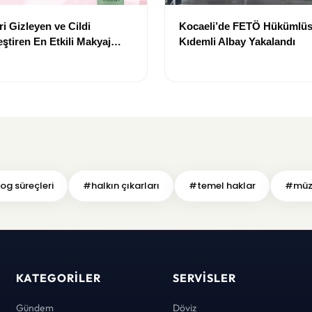
i Gizleyen ve Cildi
Kocaeli’de FETÖ Hükümlüs
ştiren En Etkili Makyaj
Kıdemli Albay Yakalandı
leri
og süreçleri
#halkın çıkarları
#temel haklar
#müza
KATEGORILER
SERVISLER
Gündem
Döviz