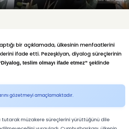
ptığı bir açıklamada, ülkesinin menfaatlerini
ni ifade etti. Pezeşkiyan, diyalog süreçlerinin
şeklinde
“Diyalog, teslim olmayı ifade etmez”
larını gözetmeyi amaçlamaktadır.
da tutarak müzakere süreçlerini yürüttüğünü dile
 edilmeyeceğini vurguladı. Cumhurbaşkanı, ülkenin