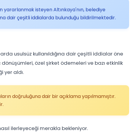
 yararlanmak isteyen Altınkaya'nın, belediye
na dair çeşitli iddialarda bulunduğu bildirilmektedir.
larda usulsüz kullanıldığına dair çeşitli iddialar öne
 dönüşümleri, özel şirket ödemeleri ve bazı etkinlik
 yer aldı.
arın doğruluğuna dair bir açıklama yapılmamıştır.
r.
asıl ilerleyeceği merakla bekleniyor.