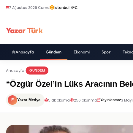
7 Ağustos 2026 Cuma
İstanbul 4°C
Yazar Türk
Anasayfa
Gündem
Ekonomi
Spor
Tekno
Anasayfa
GUNDEM
“Özgür Özel’in Lüks Aracının Bel
5 dk okuma
256 okunma
3 Mayı
E
Yazar Medya
Yayınlanma: