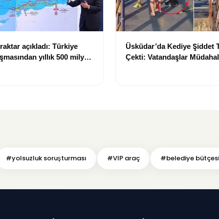
aktar açıkladı: Türkiye
Üsküdar’da Kediye Şiddet 
aşmasından yıllık 500 milyon
Çekti: Vatandaşlar Müdahal
r sağlayacak
#yolsuzluk soruşturması
#VIP araç
#belediye bütçes