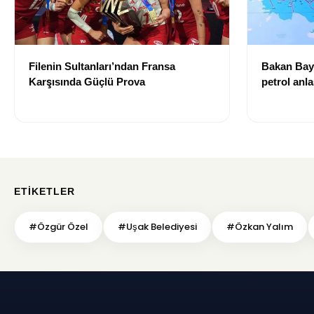
Filenin Sultanları’ndan Fransa
Bakan Bayr
Karşısında Güçlü Prova
petrol anl
dolar geli
ETIKETLER
#Özgür Özel
#Uşak Belediyesi
#Özkan Yalım