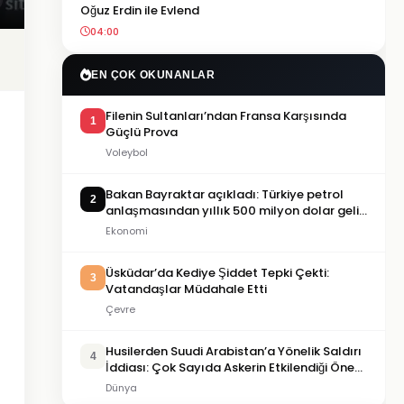
Oğuz Erdin ile Evlend
04:00
EN ÇOK OKUNANLAR
Filenin Sultanları’ndan Fransa Karşısında
1
Güçlü Prova
Voleybol
Bakan Bayraktar açıkladı: Türkiye petrol
2
anlaşmasından yıllık 500 milyon dolar gelir
sağlayacak
Ekonomi
Üsküdar’da Kediye Şiddet Tepki Çekti:
3
Vatandaşlar Müdahale Etti
Çevre
Husilerden Suudi Arabistan’a Yönelik Saldırı
4
İddiası: Çok Sayıda Askerin Etkilendiği Öne
Sürüldü
Dünya