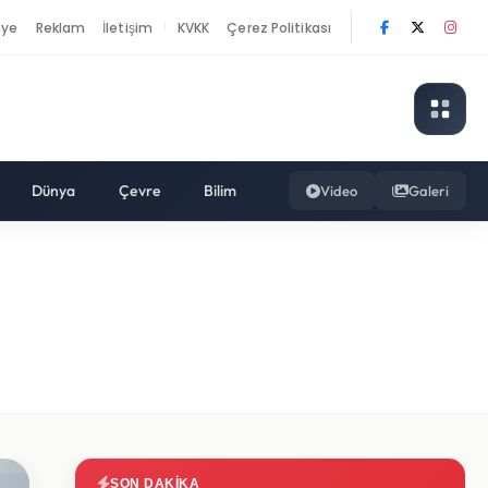
nye
Reklam
İletişim
KVKK
Çerez Politikası
|
Dünya
Çevre
Bilim
Video
Galeri
”
SON DAKIKA