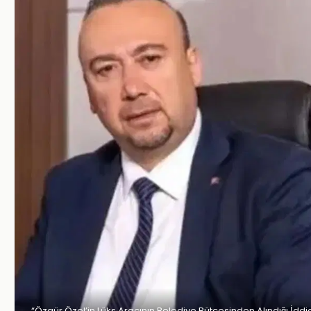
“Özgür Özel’in Lüks Aracının Belediye Bütçesinden Alındığı İddi