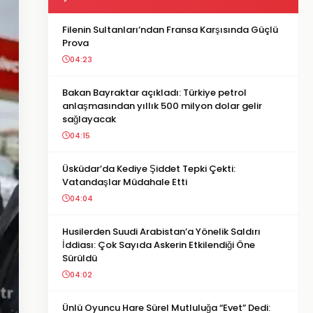
Filenin Sultanları’ndan Fransa Karşısında Güçlü
Prova
04:23
Bakan Bayraktar açıkladı: Türkiye petrol
anlaşmasından yıllık 500 milyon dolar gelir
sağlayacak
04:15
Üsküdar’da Kediye Şiddet Tepki Çekti:
Vatandaşlar Müdahale Etti
04:04
Husilerden Suudi Arabistan’a Yönelik Saldırı
İddiası: Çok Sayıda Askerin Etkilendiği Öne
Sürüldü
04:02
Ünlü Oyuncu Hare Sürel Mutluluğa “Evet” Dedi: