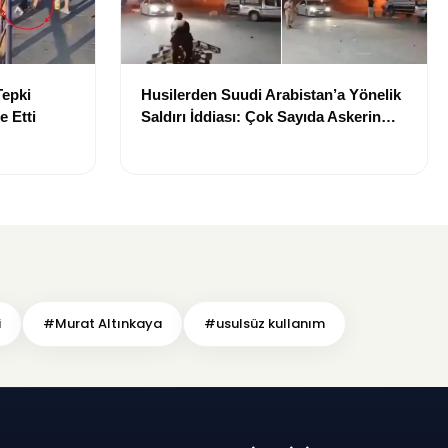
Tepki
Husilerden Suudi Arabistan’a Yönelik
e Etti
Saldırı İddiası: Çok Sayıda Askerin
Etkilendiği Öne Sürüldü
i
#Murat Altınkaya
#usulsüz kullanım