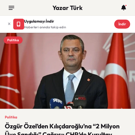
Yazar Türk
Uygulamayı İndir
İndir
Haberleri anında takip edin
Politika
Politika
Özgür Özel’den Kılıçdaroğlu’na “2 Milyon
Üye Sandığı” Çağrısı: CHP’de Kurultay