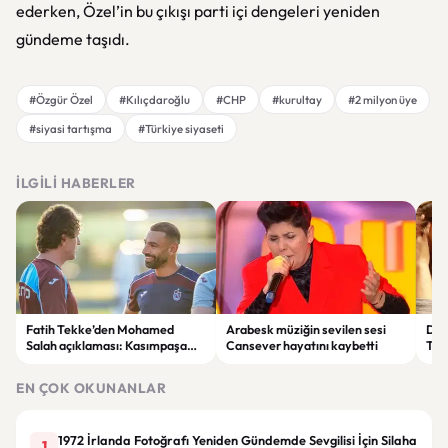
ederken, Özel’in bu çıkışı parti içi dengeleri yeniden
gündeme taşıdı.
#Özgür Özel
#Kılıçdaroğlu
#CHP
#kurultay
#2 milyon üye
#siyasi tartışma
#Türkiye siyaseti
İLGILI HABERLER
Fatih Tekke’den Mohamed
Arabesk müziğin sevilen sesi
Doğa
Salah açıklaması: Kasımpaşa
Cansever hayatını kaybetti
Tenl
maçında oynayıp oynamayacağı
Saç
net değil
EN ÇOK OKUNANLAR
1972 İrlanda Fotoğrafı Yeniden Gündemde Sevgilisi İçin Silaha
1