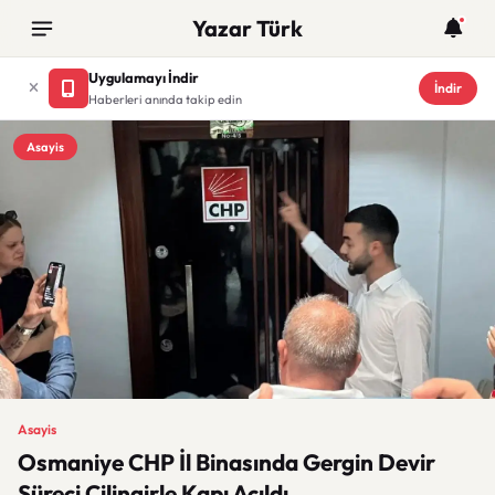
Yazar Türk
Uygulamayı İndir
İndir
Haberleri anında takip edin
Asayis
Asayis
Osmaniye CHP İl Binasında Gergin Devir
Süreci Çilingirle Kapı Açıldı