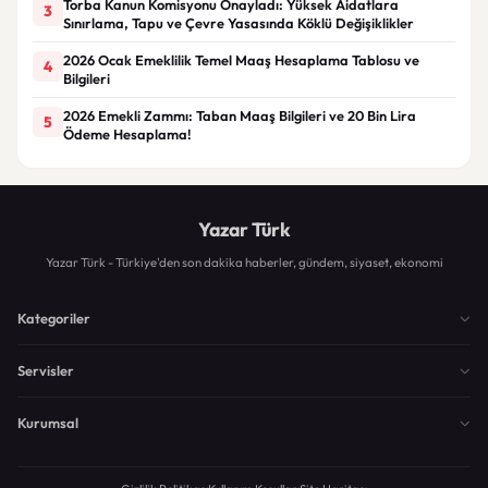
Torba Kanun Komisyonu Onayladı: Yüksek Aidatlara
3
Sınırlama, Tapu ve Çevre Yasasında Köklü Değişiklikler
2026 Ocak Emeklilik Temel Maaş Hesaplama Tablosu ve
4
Bilgileri
2026 Emekli Zammı: Taban Maaş Bilgileri ve 20 Bin Lira
5
Ödeme Hesaplama!
Yazar Türk
Yazar Türk - Türkiye'den son dakika haberler, gündem, siyaset, ekonomi
Kategoriler
Servisler
Kurumsal