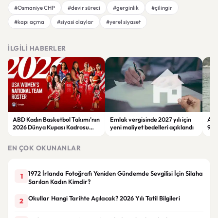
#Osmaniye CHP
#devir süreci
#gerginlik
#çilingir
#kapı açma
#siyasi olaylar
#yerel siyaset
İLGILI HABERLER
ABD Kadın Basketbol Takımı’nın
Emlak vergisinde 2027 yılı için
Asl
2026 Dünya Kupası Kadrosu
yeni maliyet bedelleri açıklandı
9. 
Belli Oldu
Yat
EN ÇOK OKUNANLAR
1972 İrlanda Fotoğrafı Yeniden Gündemde Sevgilisi İçin Silaha
1
Sarılan Kadın Kimdir?
Okullar Hangi Tarihte Açılacak? 2026 Yılı Tatil Bilgileri
2