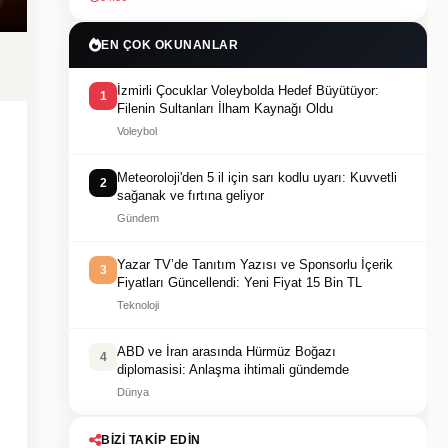
EN ÇOK OKUNANLAR
İzmirli Çocuklar Voleybolda Hedef Büyütüyor:
1
Filenin Sultanları İlham Kaynağı Oldu
Voleybol
Meteoroloji'den 5 il için sarı kodlu uyarı: Kuvvetli
2
sağanak ve fırtına geliyor
Gündem
Yazar TV’de Tanıtım Yazısı ve Sponsorlu İçerik
3
Fiyatları Güncellendi: Yeni Fiyat 15 Bin TL
Teknoloji
ABD ve İran arasında Hürmüz Boğazı
4
diplomasisi: Anlaşma ihtimali gündemde
Dünya
BIZI TAKIP EDIN