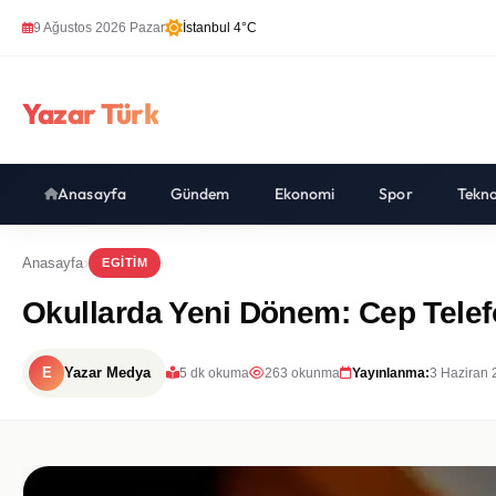
9 Ağustos 2026 Pazar
İstanbul 4°C
Yazar Türk
Anasayfa
Gündem
Ekonomi
Spor
Tekno
Anasayfa
EGITIM
Okullarda Yeni Dönem: Cep Telef
E
Yazar Medya
5 dk okuma
263 okunma
Yayınlanma:
3 Haziran 