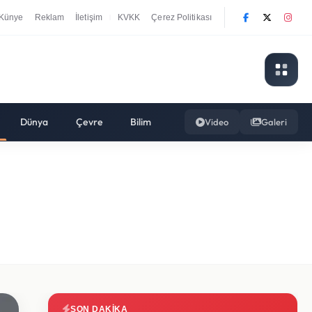
Künye
Reklam
İletişim
KVKK
Çerez Politikası
|
Dünya
Çevre
Bilim
Video
Galeri
SON DAKIKA