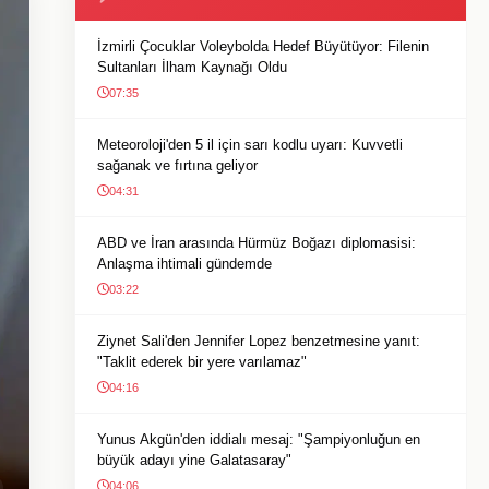
İzmirli Çocuklar Voleybolda Hedef Büyütüyor: Filenin
Sultanları İlham Kaynağı Oldu
07:35
Meteoroloji'den 5 il için sarı kodlu uyarı: Kuvvetli
sağanak ve fırtına geliyor
04:31
ABD ve İran arasında Hürmüz Boğazı diplomasisi:
Anlaşma ihtimali gündemde
03:22
Ziynet Sali'den Jennifer Lopez benzetmesine yanıt:
"Taklit ederek bir yere varılamaz"
04:16
Yunus Akgün'den iddialı mesaj: "Şampiyonluğun en
büyük adayı yine Galatasaray"
04:06