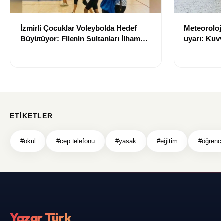
İzmirli Çocuklar Voleybolda Hedef
Meteoroloji
Büyütüyor: Filenin Sultanları İlham
uyarı: Kuvv
Kaynağı Oldu
geliyor
ETIKETLER
#okul
#cep telefonu
#yasak
#eğitim
#öğrenc
Yazar Türk