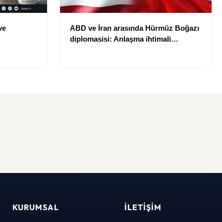
ve
ABD ve İran arasında Hürmüz Boğazı
diplomasisi: Anlaşma ihtimali
Bin TL
gündemde
KURUMSAL
İLETIŞIM