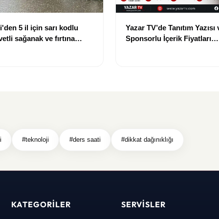
'den 5 il için sarı kodlu
Yazar TV’de Tanıtım Yazısı 
etli sağanak ve fırtına
Sponsorlu İçerik Fiyatları
Güncellendi: Yeni Fiyat 15 
i
#teknoloji
#ders saati
#dikkat dağınıklığı
KATEGORILER
SERVISLER