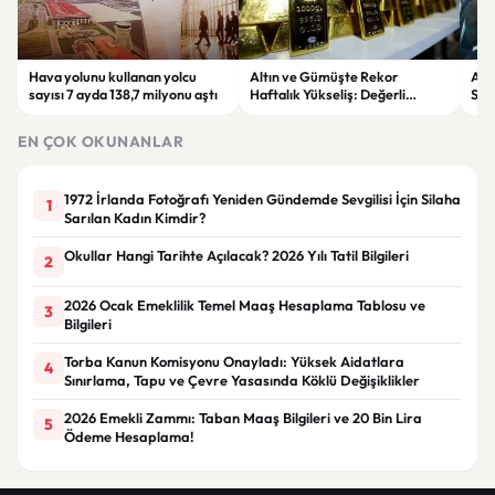
Hava yolunu kullanan yolcu
Altın ve Gümüşte Rekor
Avu
sayısı 7 ayda 138,7 milyonu aştı
Haftalık Yükseliş: Değerli
Sto
Metaller Son 28 Haftanın
Ede
Zirvesinde
EN ÇOK OKUNANLAR
1972 İrlanda Fotoğrafı Yeniden Gündemde Sevgilisi İçin Silaha
1
Sarılan Kadın Kimdir?
Okullar Hangi Tarihte Açılacak? 2026 Yılı Tatil Bilgileri
2
2026 Ocak Emeklilik Temel Maaş Hesaplama Tablosu ve
3
Bilgileri
Torba Kanun Komisyonu Onayladı: Yüksek Aidatlara
4
Sınırlama, Tapu ve Çevre Yasasında Köklü Değişiklikler
2026 Emekli Zammı: Taban Maaş Bilgileri ve 20 Bin Lira
5
Ödeme Hesaplama!