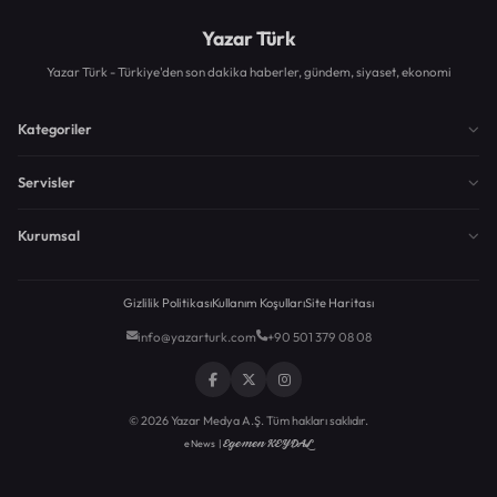
Yazar Türk
Yazar Türk - Türkiye'den son dakika haberler, gündem, siyaset, ekonomi
Kategoriler
Servisler
Kurumsal
Gizlilik Politikası
Kullanım Koşulları
Site Haritası
info@yazarturk.com
+90 501 379 08 08
© 2026 Yazar Medya A.Ş. Tüm hakları saklıdır.
Egemen KEYDAL
eNews |