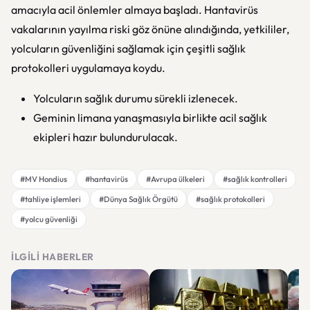
amacıyla acil önlemler almaya başladı. Hantavirüs
vakalarının yayılma riski göz önüne alındığında, yetkililer,
yolcuların güvenliğini sağlamak için çeşitli sağlık
protokolleri uygulamaya koydu.
Yolcuların sağlık durumu sürekli izlenecek.
Geminin limana yanaşmasıyla birlikte acil sağlık
ekipleri hazır bulundurulacak.
#MV Hondius
#hantavirüs
#Avrupa ülkeleri
#sağlık kontrolleri
#tahliye işlemleri
#Dünya Sağlık Örgütü
#sağlık protokolleri
#yolcu güvenliği
İLGILI HABERLER