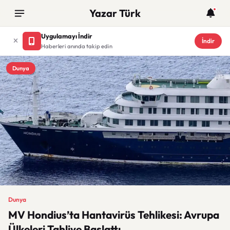
Yazar Türk
Uygulamayı İndir
İndir
Haberleri anında takip edin
Dunya
Dunya
MV Hondius’ta Hantavirüs Tehlikesi: Avrupa
Ülkeleri Tahliye Başlattı