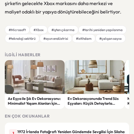
şirketin gelecekte Xbox markasını daha merkezi ve
maliyet odaklı bir yapıya dönüştürebileceğini belirtiyor.
#Microsoft
#Xbox
#işten çıkarma
#tarihi yeniden yapılanma
#teknoloji sektörü
#oyun endüstrisi
#istihdam
#çalışan sayısı
İLGILI HABERLER
Az Eşya ile Şık Ev Dekorasyonu:
Ev Dekorasyonunda Trend Süs
Meh
Minimalist Yaşam Alanları İçin
Eşyaları: Küçük Detaylarla
Köy
İlham Veren Öneriler
Büyük Değişimler
mes
EN ÇOK OKUNANLAR
1972 İrlanda Fotoğrafı Yeniden Gündemde Sevgilisi İçin Silaha
1