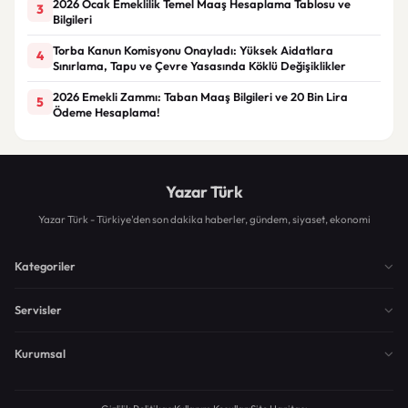
2026 Ocak Emeklilik Temel Maaş Hesaplama Tablosu ve
3
Bilgileri
Torba Kanun Komisyonu Onayladı: Yüksek Aidatlara
4
Sınırlama, Tapu ve Çevre Yasasında Köklü Değişiklikler
2026 Emekli Zammı: Taban Maaş Bilgileri ve 20 Bin Lira
5
Ödeme Hesaplama!
Yazar Türk
Yazar Türk - Türkiye'den son dakika haberler, gündem, siyaset, ekonomi
Kategoriler
Servisler
Kurumsal