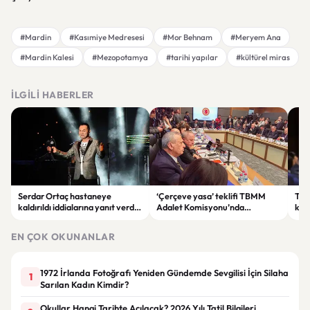
#Mardin
#Kasımiye Medresesi
#Mor Behnam
#Meryem Ana
#Mardin Kalesi
#Mezopotamya
#tarihi yapılar
#kültürel miras
İLGILI HABERLER
Serdar Ortaç hastaneye
‘Çerçeve yasa’ teklifi TBMM
Ter
kaldırıldı iddialarına yanıt verdi:
Adalet Komisyonu’nda
kri
“Rutin tedavim için buradayım”
görüşülüyor
tek
gör
EN ÇOK OKUNANLAR
1972 İrlanda Fotoğrafı Yeniden Gündemde Sevgilisi İçin Silaha
1
Sarılan Kadın Kimdir?
Okullar Hangi Tarihte Açılacak? 2026 Yılı Tatil Bilgileri