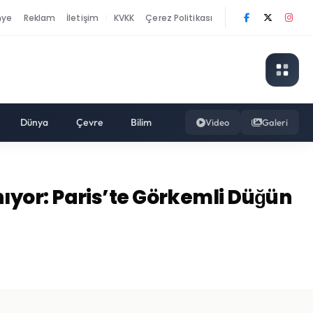
nye
Reklam
İletişim
KVKK
Çerez Politikası
|
Dünya
Çevre
Bilim
Video
Galeri
ıyor: Paris’te Görkemli Düğün