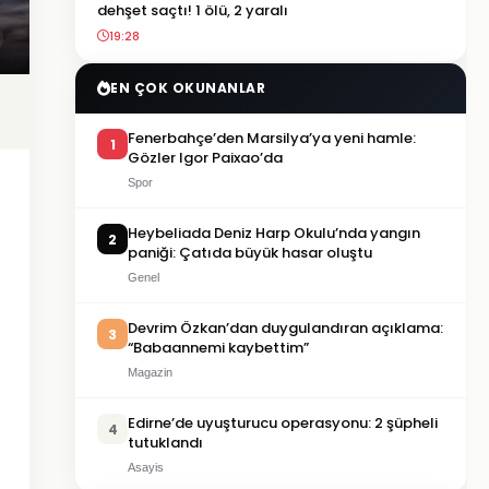
dehşet saçtı! 1 ölü, 2 yaralı
19:28
EN ÇOK OKUNANLAR
Fenerbahçe’den Marsilya’ya yeni hamle:
1
Gözler Igor Paixao’da
Spor
Heybeliada Deniz Harp Okulu’nda yangın
2
paniği: Çatıda büyük hasar oluştu
Genel
Devrim Özkan’dan duygulandıran açıklama:
3
“Babaannemi kaybettim”
Magazin
Edirne’de uyuşturucu operasyonu: 2 şüpheli
4
tutuklandı
Asayis