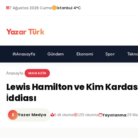
7 Ağustos 2026 Cuma
İstanbul 4°C
Yazar Türk
Anasayfa
Gündem
Ekonomi
Spor
Tekno
MAGAZIN
Anasayfa
Lewis Hamilton ve Kim Kardas
İddiası
E
Yazar Medya
Yayınlanma:
5 dk okuma
155 okunma
29 Ma