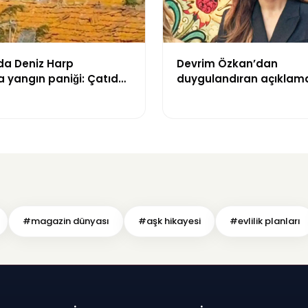
da Deniz Harp
Devrim Özkan’dan
 yangın paniği: Çatıda
duygulandıran açıklam
sar oluştu
“Babaannemi kaybetti
#magazin dünyası
#aşk hikayesi
#evlilik planları