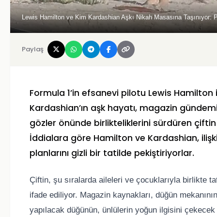
Lewis Hamilton ve Kim Kardashian Aşkı Nikah Masasına Taşınıyor: Pa
Paylaş
Formula 1’in efsanevi pilotu Lewis Hamilton i
Kardashian’ın aşk hayatı, magazin gündemin
gözler önünde birlikteliklerini sürdüren çiftin 
İddialara göre Hamilton ve Kardashian, iliş
planlarını gizli bir tatilde pekiştiriyorlar.
Çiftin, şu sıralarda aileleri ve çocuklarıyla birlikte t
ifade ediliyor. Magazin kaynakları, düğün mekanının
yapılacak düğünün, ünlülerin yoğun ilgisini çekecek