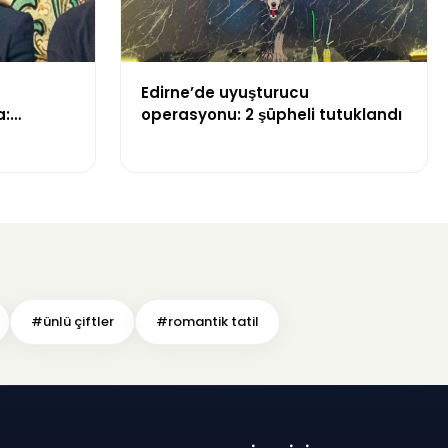
Edirne’de uyuşturucu
a:
operasyonu: 2 şüpheli tutuklandı
m”
#ünlü çiftler
#romantik tatil