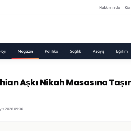
Hakkımızda
Kü
loji
Magazin
Politika
Sağlık
Asayiş
Eğitim
hian Aşkı Nikah Masasına Taşın
yıs 2026 09:36