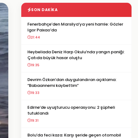
SON DAKIKA
Fenerbahçe’den Marsilya’ya yeni hamle: Gözler
Igor Paixao’da
21:44
Heybeliada Deniz Harp Okulu’nda yangın paniği:
Çatıda büyük hasar oluştu
19:35
Devrim Özkan’dan duygulandıran açıklama:
“Babaannemi kaybettim”
19:33
Edirne’de uyuşturucu operasyonu: 2 şüpheli
tutuklandı
19:31
Bolu’da feci kaza: Karşı şeride geçen otomobil