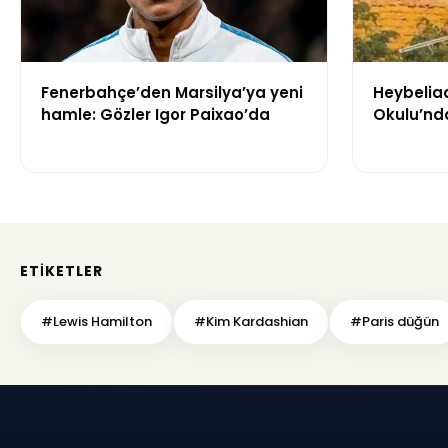
Fenerbahçe’den Marsilya’ya yeni
Heybelia
hamle: Gözler Igor Paixao’da
Okulu’nda
büyük ha
ETIKETLER
#Lewis Hamilton
#Kim Kardashian
#Paris düğün