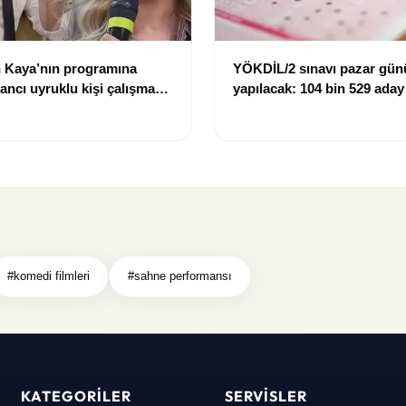
 Kaya’nın programına
YÖKDİL/2 sınavı pazar gün
bancı uyruklu kişi çalışma
yapılacak: 104 bin 529 aday
ığı gerekçesiyle gözaltına
dökecek
#komedi filmleri
#sahne performansı
KATEGORILER
SERVISLER