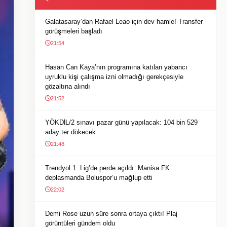
Galatasaray’dan Rafael Leao için dev hamle! Transfer
görüşmeleri başladı
21:54
Hasan Can Kaya’nın programına katılan yabancı
uyruklu kişi çalışma izni olmadığı gerekçesiyle
gözaltına alındı
21:52
YÖKDİL/2 sınavı pazar günü yapılacak: 104 bin 529
aday ter dökecek
21:48
Trendyol 1. Lig’de perde açıldı: Manisa FK
deplasmanda Boluspor’u mağlup etti
22:02
Demi Rose uzun süre sonra ortaya çıktı! Plaj
görüntüleri gündem oldu