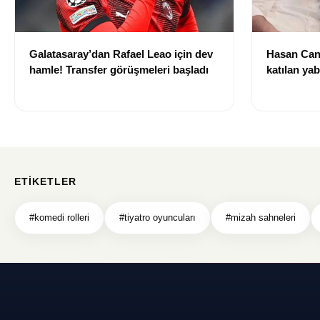
Galatasaray’dan Rafael Leao için dev
Hasan Can
hamle! Transfer görüşmeleri başladı
katılan ya
izni olmad
alındı
ETIKETLER
#komedi rolleri
#tiyatro oyuncuları
#mizah sahneleri