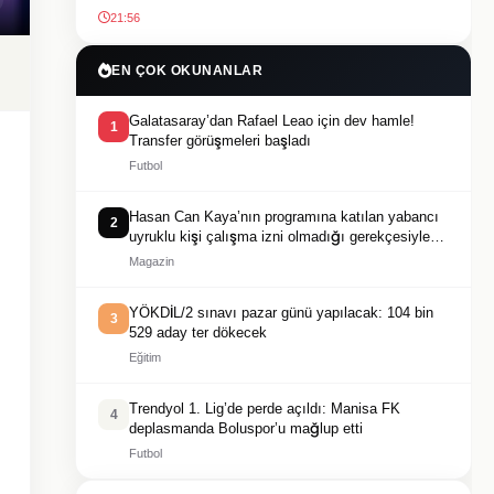
21:56
EN ÇOK OKUNANLAR
Galatasaray’dan Rafael Leao için dev hamle!
1
Transfer görüşmeleri başladı
Futbol
Hasan Can Kaya’nın programına katılan yabancı
2
uyruklu kişi çalışma izni olmadığı gerekçesiyle
gözaltına alındı
Magazin
YÖKDİL/2 sınavı pazar günü yapılacak: 104 bin
3
529 aday ter dökecek
Eğitim
Trendyol 1. Lig’de perde açıldı: Manisa FK
4
deplasmanda Boluspor’u mağlup etti
Futbol