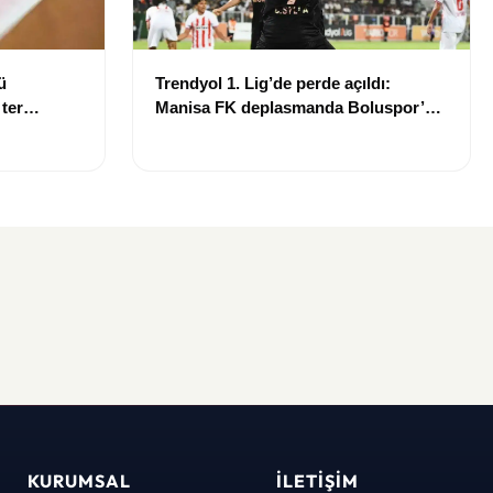
ü
Trendyol 1. Lig’de perde açıldı:
 ter
Manisa FK deplasmanda Boluspor’u
mağlup etti
KURUMSAL
İLETIŞIM