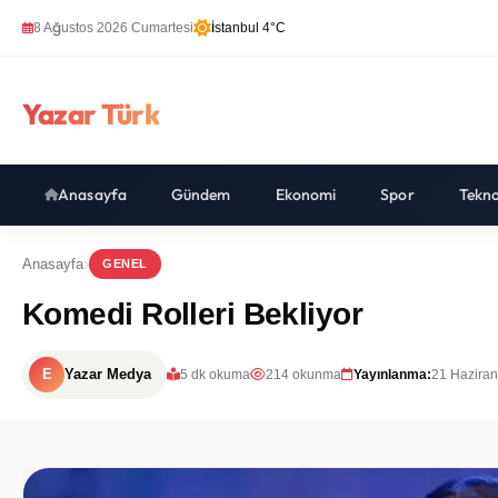
8 Ağustos 2026 Cumartesi
İstanbul 4°C
Yazar Türk
Anasayfa
Gündem
Ekonomi
Spor
Tekno
Anasayfa
GENEL
Komedi Rolleri Bekliyor
E
Yazar Medya
5 dk okuma
214 okunma
Yayınlanma:
21 Haziran