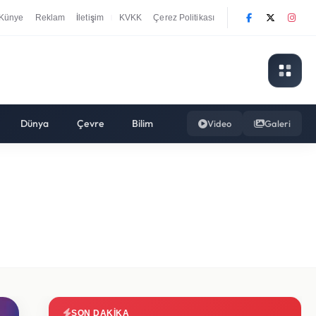
Künye
Reklam
İletişim
KVKK
Çerez Politikası
|
Dünya
Çevre
Bilim
Video
Galeri
SON DAKIKA