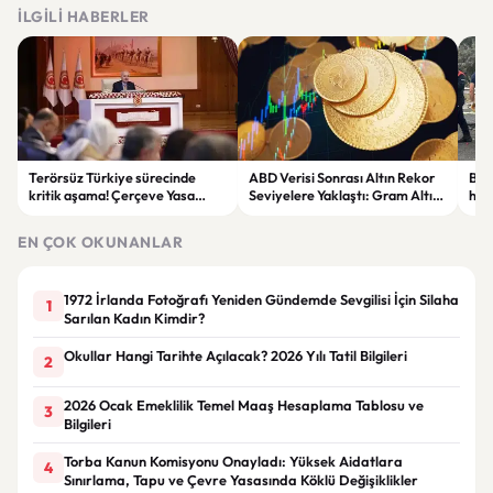
İLGILI HABERLER
Terörsüz Türkiye sürecinde
ABD Verisi Sonrası Altın Rekor
Bolu
kritik aşama! Çerçeve Yasa
Seviyelere Yaklaştı: Gram Altın
haya
teklifinde maddeler
6 Bin 700 TL Sınırında
yar
görüşülmeye başlandı
EN ÇOK OKUNANLAR
1972 İrlanda Fotoğrafı Yeniden Gündemde Sevgilisi İçin Silaha
1
Sarılan Kadın Kimdir?
Okullar Hangi Tarihte Açılacak? 2026 Yılı Tatil Bilgileri
2
2026 Ocak Emeklilik Temel Maaş Hesaplama Tablosu ve
3
Bilgileri
Torba Kanun Komisyonu Onayladı: Yüksek Aidatlara
4
Sınırlama, Tapu ve Çevre Yasasında Köklü Değişiklikler