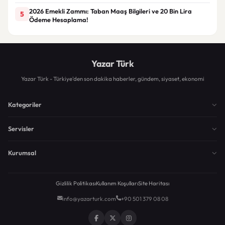
2026 Emekli Zammı: Taban Maaş Bilgileri ve 20 Bin Lira
5
Ödeme Hesaplama!
Yazar Türk
Yazar Türk - Türkiye'den son dakika haberler, gündem, siyaset, ekonomi
Kategoriler
Servisler
Kurumsal
Gizlilik Politikası
Kullanım Koşulları
Site Haritası
info@yazarturk.com
+90 501 379 08 08