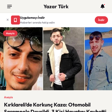
Yazar Türk
Uygulamayı İndir
İndir
Haberleri anında takip edin
Asayis
Asayis
Kırklareli’de Korkunç Kaza: Otomobil
Şarampole Devrildi, 3 Kişi Hayatını Kaybetti