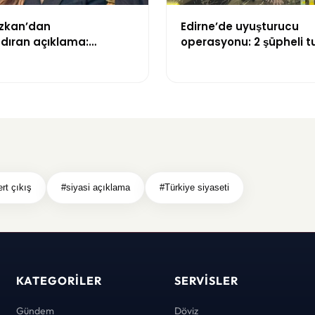
zkan’dan
Edirne’de uyuşturucu
dıran açıklama:
operasyonu: 2 şüpheli t
emi kaybettim”
rt çıkış
#siyasi açıklama
#Türkiye siyaseti
KATEGORILER
SERVISLER
Gündem
Döviz