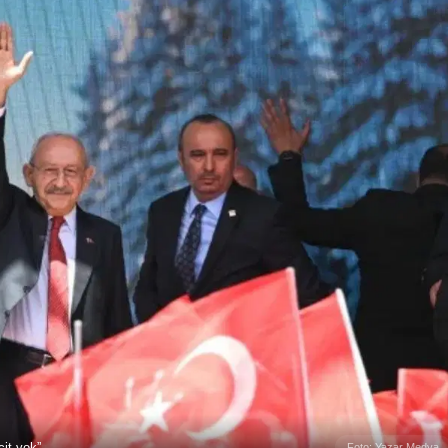
çit yok”
Foto: Yazar Medya