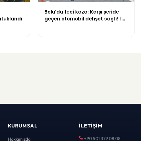
Bolu’da feci kaza: Karşı şeride
utuklandı
geçen otomobil dehşet saçtı! 1
ölü, 2 yaralı
KURUMSAL
İLETIŞIM
+90 501 379 08 08
Hakkımızda