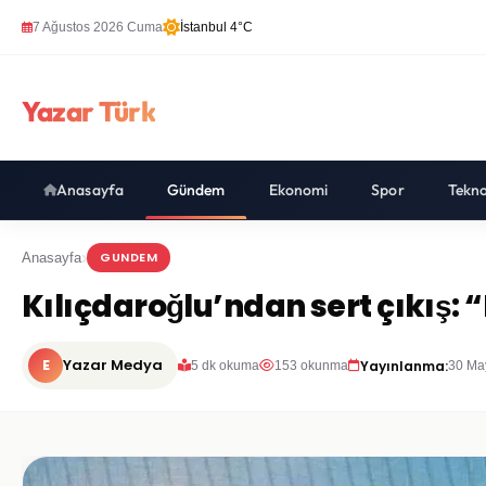
7 Ağustos 2026 Cuma
İstanbul 4°C
Yazar Türk
Anasayfa
Gündem
Ekonomi
Spor
Tekno
GUNDEM
Anasayfa
Kılıçdaroğlu’ndan sert çıkış: 
E
Yazar Medya
Yayınlanma:
5 dk okuma
153 okunma
30 Ma