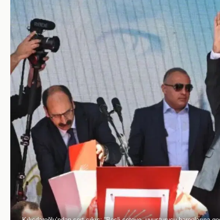
Kılıçdaroğlu’ndan sert çıkış: “Beşli çeteye, uyuşturucu baronlarına ge