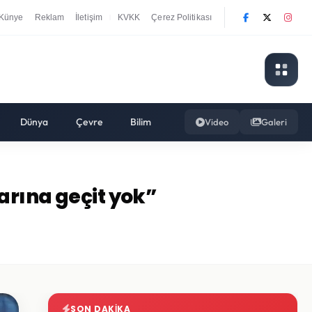
Künye
Reklam
İletişim
KVKK
Çerez Politikası
|
Dünya
Çevre
Bilim
Video
Galeri
arına geçit yok”
SON DAKIKA