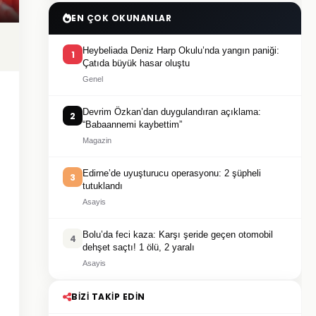
EN ÇOK OKUNANLAR
Heybeliada Deniz Harp Okulu’nda yangın paniği:
1
Çatıda büyük hasar oluştu
Genel
Devrim Özkan’dan duygulandıran açıklama:
2
“Babaannemi kaybettim”
Magazin
Edirne’de uyuşturucu operasyonu: 2 şüpheli
3
tutuklandı
Asayis
Bolu’da feci kaza: Karşı şeride geçen otomobil
4
dehşet saçtı! 1 ölü, 2 yaralı
Asayis
BIZI TAKIP EDIN