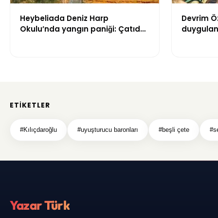
Heybeliada Deniz Harp
Devrim Ö
Okulu’nda yangın paniği: Çatıda
duygulan
büyük hasar oluştu
“Babaann
ETIKETLER
#Kılıçdaroğlu
#uyuşturucu baronları
#beşli çete
#se
Yazar Türk