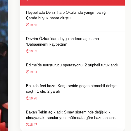
Heybeliada Deniz Harp Okulu’nda yangın paniği:
Çatıda büyük hasar oluştu
19:35
Devrim Özkan’dan duygulandıran açıklama:
“Babaannemi kaybettim”
19:33
Edirne’de uyuşturucu operasyonu: 2 şüpheli tutuklandı
19:31
Bolu’da feci kaza: Karşı şeride geçen otomobil dehşet
saçtı! 1 ölü, 2 yaralı
19:28
Bakan Tekin açıkladı: Sınav sisteminde değişiklik
olmayacak, sorular yeni müfredata göre hazırlanacak
18:47