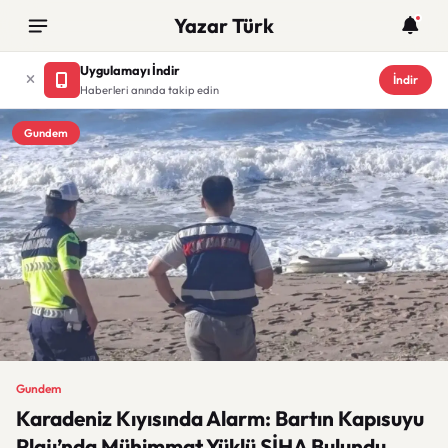
Yazar Türk
Uygulamayı İndir
İndir
Haberleri anında takip edin
Gundem
Gundem
Karadeniz Kıyısında Alarm: Bartın Kapısuyu
Plajı’nda Mühimmat Yüklü SİHA Bulundu,