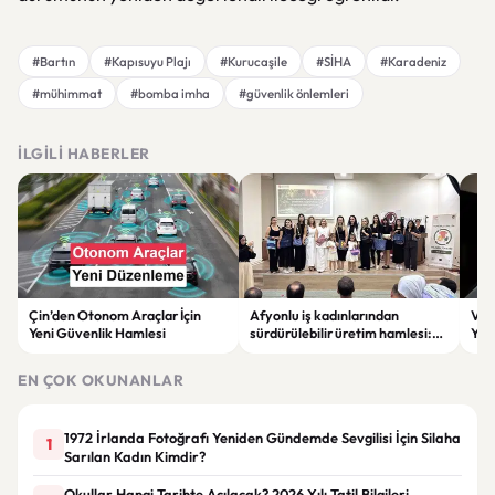
#Bartın
#Kapısuyu Plajı
#Kurucaşile
#SİHA
#Karadeniz
#mühimmat
#bomba imha
#güvenlik önlemleri
İLGILI HABERLER
Çin’den Otonom Araçlar İçin
Afyonlu iş kadınlarından
Vol
Yeni Güvenlik Hamlesi
sürdürülebilir üretim hamlesi:
Yap
EKO-KOOP Projesi tanıtıldı
Azal
EN ÇOK OKUNANLAR
1972 İrlanda Fotoğrafı Yeniden Gündemde Sevgilisi İçin Silaha
1
Sarılan Kadın Kimdir?
Okullar Hangi Tarihte Açılacak? 2026 Yılı Tatil Bilgileri