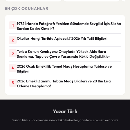
yıllık 500 milyon dolar gelir
Etti
Say
sağlayacak
Sür
EN ÇOK OKUNANLAR
1972 İrlanda Fotoğrafı Yeniden Gündemde Sevgilisi İçin Silaha
1
Sarılan Kadın Kimdir?
Okullar Hangi Tarihte Açılacak? 2026 Yılı Tatil Bilgileri
2
Torba Kanun Komisyonu Onayladı: Yüksek Aidatlara
3
Sınırlama, Tapu ve Çevre Yasasında Köklü Değişiklikler
2026 Ocak Emeklilik Temel Maaş Hesaplama Tablosu ve
4
Bilgileri
2026 Emekli Zammı: Taban Maaş Bilgileri ve 20 Bin Lira
5
Ödeme Hesaplama!
Yazar Türk
Yazar Türk - Türkiye'den son dakika haberler, gündem, siyaset, ekonomi