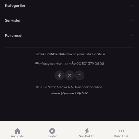
Kategoriler
Servisler
Kurumsal
Gizlilik Politikası
Kullanım Koşulları
Site Haritası
info@yazarturk.com
+90 501 379 08 08
© 2026 Yazar Medya A.Ş. Tüm hakları saklıdır.
Egemen KEYDAL
eNews |
Anasayfa
Keşfet
Son Dakika
Daha Fazla