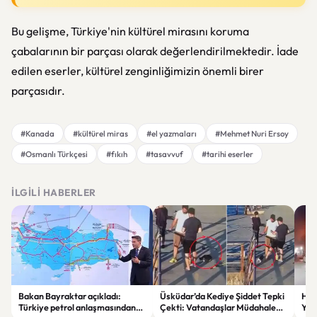
Bu gelişme, Türkiye'nin kültürel mirasını koruma
çabalarının bir parçası olarak değerlendirilmektedir. İade
edilen eserler, kültürel zenginliğimizin önemli birer
parçasıdır.
#Kanada
#kültürel miras
#el yazmaları
#Mehmet Nuri Ersoy
#Osmanlı Türkçesi
#fıkıh
#tasavvuf
#tarihi eserler
İLGILI HABERLER
Bakan Bayraktar açıkladı:
Üsküdar’da Kediye Şiddet Tepki
Hus
Türkiye petrol anlaşmasından
Çekti: Vatandaşlar Müdahale
Yöne