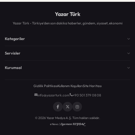
Yazar Türk
Yazar Türk - Türkiye'den son dakika haberler, gündem, siyaset, ekonomi
Kategoriler
Servisler
Kurumsal
Gizlilik Politikası
Kullanım Koşulları
Site Haritası
info@yazarturk.com
+90 501 379 08 08
© 2026 Yazar Medya A.Ş. Tüm hakları saklıdır.
Egemen KEYDAL
eNews |