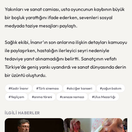
Yakınları ve sanat camiası, usta oyuncunun kaybının büyük
bir boşluk yarattığını ifade ederken, sevenleri sosyal
medyada taziye mesajları paylaştı.
Sağlık ekibi, İnanır’ın son anlarına ilişkin detayları kamuoyu
ile paylaşırken, hastalığın ilerleyici seyri nedeniyle
tedaviye yanıt alınamadığını belirtti. Sanatçının vefatı
Türkiye’de geniş yankı uyandırdı ve sanat dünyasında derin
bir üzüntü oluşturdu.
#Kadir İnanır
#Türk sineması
#akciğer kanseri
#yoğun bakım
#Yeşilçam
#anma töreni
#cenaze namazı
#Ulus Mezarlığı
İLGILI HABERLER