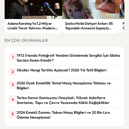
Adana Karataş’ta 1,2 Milyar
Şanlıurfa’da Dehşet Anları: 85
Fen
Liralık Tarım Yatırımı: Modern
Yaşındaki Annesini Sopayla
Önc
Topraksız Tarım Dönemi Başladı
Döven Şüpheli Tutuklandı
Ede
EN ÇOK OKUNANLAR
1972 İrlanda Fotoğrafı Yeniden Gündemde Sevgilisi İçin Silaha
1
Sarılan Kadın Kimdir?
Okullar Hangi Tarihte Açılacak? 2026 Yılı Tatil Bilgileri
2
2026 Ocak Emeklilik Temel Maaş Hesaplama Tablosu ve
3
Bilgileri
Torba Kanun Komisyonu Onayladı: Yüksek Aidatlara
4
Sınırlama, Tapu ve Çevre Yasasında Köklü Değişiklikler
2026 Emekli Zammı: Taban Maaş Bilgileri ve 20 Bin Lira
5
Ödeme Hesaplama!