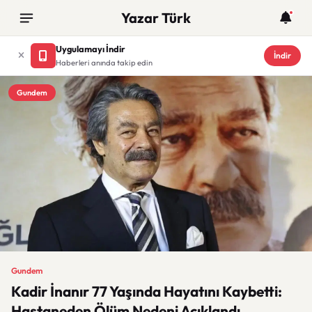
Yazar Türk
Uygulamayı İndir
İndir
Haberleri anında takip edin
Gundem
Gundem
Kadir İnanır 77 Yaşında Hayatını Kaybetti:
Hastaneden Ölüm Nedeni Açıklandı