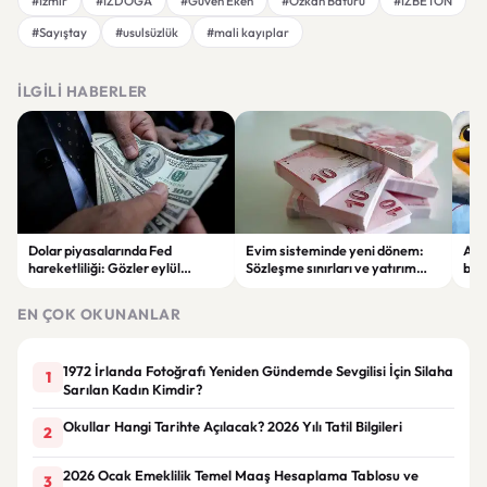
#İzmir
#İZDOĞA
#Güven Eken
#Özkan Baturu
#İZBETON
#Sayıştay
#usulsüzlük
#mali kayıplar
İLGILI HABERLER
Dolar piyasalarında Fed
Evim sisteminde yeni dönem:
Alta
hareketliliği: Gözler eylül
Sözleşme sınırları ve yatırım
bell
ayındaki faiz kararında
kuralları değişti
Bil
duy
EN ÇOK OKUNANLAR
1972 İrlanda Fotoğrafı Yeniden Gündemde Sevgilisi İçin Silaha
1
Sarılan Kadın Kimdir?
Okullar Hangi Tarihte Açılacak? 2026 Yılı Tatil Bilgileri
2
2026 Ocak Emeklilik Temel Maaş Hesaplama Tablosu ve
3