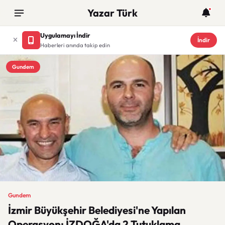
Yazar Türk
Uygulamayı İndir
İndir
Haberleri anında takip edin
Gundem
Gundem
İzmir Büyükşehir Belediyesi'ne Yapılan
Operasyon: İZDOĞA'da 2 Tutuklama