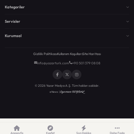
Kategoriler
Servisler
Kurumsal
Gizlilik Politikası
Kullanım Koşulları
Site Haritası
info@yazarturk.com
+90 501 379 08 08
© 2026 Yazar Medya A.Ş. Tüm hakları saklıdır.
Egemen KEYDAL
eNews |
Anasayfa
Keşfet
Son Dakika
Daha Fazla