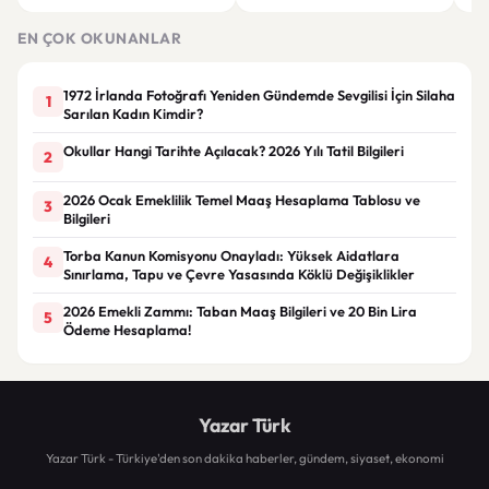
Çömez'in sözleri sonrası
hayatını kaybetti, 5 kişi
haya
tartışma çıktı
yaralandı
yar
EN ÇOK OKUNANLAR
1972 İrlanda Fotoğrafı Yeniden Gündemde Sevgilisi İçin Silaha
1
Sarılan Kadın Kimdir?
Okullar Hangi Tarihte Açılacak? 2026 Yılı Tatil Bilgileri
2
2026 Ocak Emeklilik Temel Maaş Hesaplama Tablosu ve
3
Bilgileri
Torba Kanun Komisyonu Onayladı: Yüksek Aidatlara
4
Sınırlama, Tapu ve Çevre Yasasında Köklü Değişiklikler
2026 Emekli Zammı: Taban Maaş Bilgileri ve 20 Bin Lira
5
Ödeme Hesaplama!
Yazar Türk
Yazar Türk - Türkiye'den son dakika haberler, gündem, siyaset, ekonomi