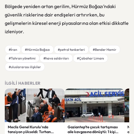
Bölgede yeniden artan gerilim, Hürmüz Boğazı’ndaki
güvenlik risklerine dair endişeleri artırırken, bu
gelişmelerin küresel enerji piyasalarına olan etkisi dikkatle
izleniyor.
#İran
#Hürmüz Boğazı
#petrol tankerleri
#Bender Hamir
#Tahran yönetimi
#hava saldırıları
#Çabahar Limanı
#uluslararası ilişkiler
İLGILI HABERLER
Meclis Genel Kurulu'nda
Gaziantep’te çocuk tartışması
Niğ
tansiyon yükseldi: Turhan
aile kavgasına dönüştü: 1 kişi
oto