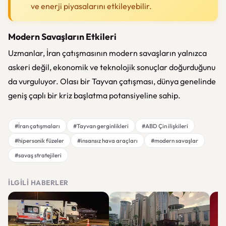
ve enerji piyasalarını etkileyebilir.
Modern Savaşların Etkileri
Uzmanlar, İran çatışmasının modern savaşların yalnızca
askeri değil, ekonomik ve teknolojik sonuçlar doğurduğunu
da vurguluyor. Olası bir Tayvan çatışması, dünya genelinde
geniş çaplı bir kriz başlatma potansiyeline sahip.
#İran çatışmaları
#Tayvan gerginlikleri
#ABD Çin ilişkileri
#hipersonik füzeler
#insansız hava araçları
#modern savaşlar
#savaş stratejileri
İLGILI HABERLER