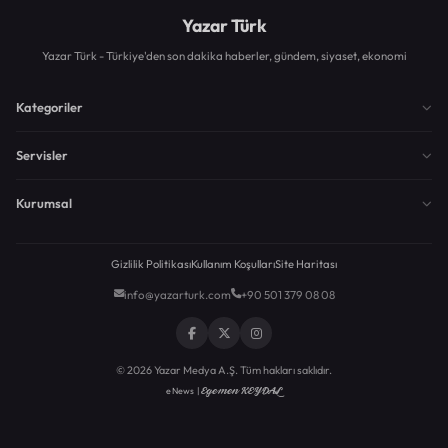
Yazar Türk
Yazar Türk - Türkiye'den son dakika haberler, gündem, siyaset, ekonomi
Kategoriler
Servisler
Kurumsal
Gizlilik Politikası
Kullanım Koşulları
Site Haritası
info@yazarturk.com
+90 501 379 08 08
© 2026 Yazar Medya A.Ş. Tüm hakları saklıdır.
Egemen KEYDAL
eNews |