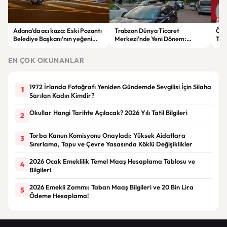
Adana’da acı kaza: Eski Pozantı
Trabzon Dünya Ticaret
Özg
Belediye Başkanı’nın yeğeni
Merkezi'nde Yeni Dönem:
Tür
yaşamını yitirdi
Mahkeme Süreci Bitti,
tep
Trabzon'un Dev Projesi Ne
aykı
EN ÇOK OKUNANLAR
Zaman Tamamlanacak?
1972 İrlanda Fotoğrafı Yeniden Gündemde Sevgilisi İçin Silaha
1
Sarılan Kadın Kimdir?
Okullar Hangi Tarihte Açılacak? 2026 Yılı Tatil Bilgileri
2
Torba Kanun Komisyonu Onayladı: Yüksek Aidatlara
3
Sınırlama, Tapu ve Çevre Yasasında Köklü Değişiklikler
2026 Ocak Emeklilik Temel Maaş Hesaplama Tablosu ve
4
Bilgileri
2026 Emekli Zammı: Taban Maaş Bilgileri ve 20 Bin Lira
5
Ödeme Hesaplama!