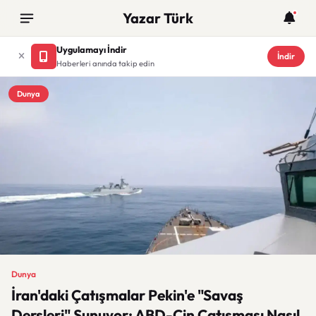
Yazar Türk
Uygulamayı İndir
İndir
Haberleri anında takip edin
Dunya
Dunya
İran'daki Çatışmalar Pekin'e "Savaş
Dersleri" Sunuyor: ABD-Çin Çatışması Nasıl