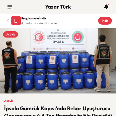
Yazar Türk
Uygulamayı İndir
İndir
Haberleri anında takip edin
Asayis
Asayis
İpsala Gümrük Kapısı’nda Rekor Uyuşturucu
Operasyonu: 4,3 Ton Pregabalin Ele Geçirildi