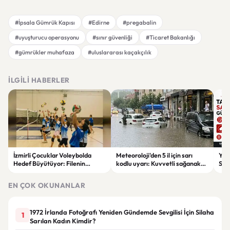
#İpsala Gümrük Kapısı
#Edirne
#pregabalin
#uyuşturucu operasyonu
#sınır güvenliği
#Ticaret Bakanlığı
#gümrükler muhafaza
#uluslararası kaçakçılık
İLGILI HABERLER
İzmirli Çocuklar Voleybolda
Meteoroloji'den 5 il için sarı
Yaz
Hedef Büyütüyor: Filenin
kodlu uyarı: Kuvvetli sağanak
Spon
Sultanları İlham Kaynağı Oldu
ve fırtına geliyor
Günc
EN ÇOK OKUNANLAR
1972 İrlanda Fotoğrafı Yeniden Gündemde Sevgilisi İçin Silaha
1
Sarılan Kadın Kimdir?