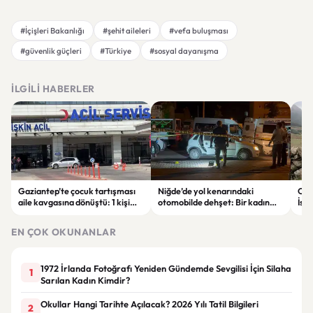
#İçişleri Bakanlığı
#şehit aileleri
#vefa buluşması
#güvenlik güçleri
#Türkiye
#sosyal dayanışma
İLGILI HABERLER
Gaziantep’te çocuk tartışması
Niğde’de yol kenarındaki
Out
aile kavgasına dönüştü: 1 kişi
otomobilde dehşet: Bir kadın
İsk
hayatını kaybetti, 5 kişi
hayatını kaybetti, bir kişi ağır
satı
yaralandı
yaralandı
EN ÇOK OKUNANLAR
1972 İrlanda Fotoğrafı Yeniden Gündemde Sevgilisi İçin Silaha
1
Sarılan Kadın Kimdir?
Okullar Hangi Tarihte Açılacak? 2026 Yılı Tatil Bilgileri
2