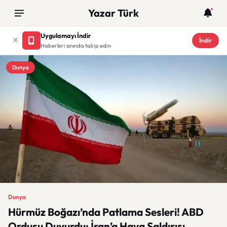
Yazar Türk
Uygulamayı İndir
İndir
Haberleri anında takip edin
Dunya
Dunya
Hürmüz Boğazı’nda Patlama Sesleri! ABD
Ordusu Duyurdu: İran’a Hava Saldırısı