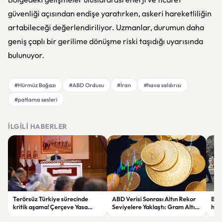
güvenliği açısından endişe yaratırken, askeri hareketliliğin
artabileceği değerlendiriliyor. Uzmanlar, durumun daha
geniş çaplı bir gerilime dönüşme riski taşıdığı uyarısında
bulunuyor.
#Hürmüz Boğazı
#ABD Ordusu
#İran
#hava saldırısı
#patlama sesleri
İLGILI HABERLER
Terörsüz Türkiye sürecinde
ABD Verisi Sonrası Altın Rekor
Bolu
kritik aşama! Çerçeve Yasa
Seviyelere Yaklaştı: Gram Altın
haya
teklifinde maddeler
6 Bin 700 TL Sınırında
yar