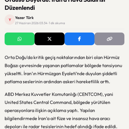
Düzenlendi
Yazar Türk
Y
27 Haziran 2026 03:34 · 1 dk okuma
Orta Doğu’da kritik geçiş noktalarından biri olan
Hürmüz
Boğazı
çevresinde yaşanan patlamalar bölgede tansiyonu
yükseltti. İran’ın Hürmüzgan Eyaleti’nde duyulan şiddetli
patlama seslerinin ardından askeri hareketlilik arttı.
ABD Merkez Kuvvetler Komutanlığı (CENTCOM), yani
United States Central Command
, bölgede yürütülen
operasyonlara ilişkin açıklama yaptı. Yapılan
bilgilendirmede İran’a ait füze ve insansız hava aracı
depoları ile radar tesislerinin hedef alındığı ifade edildi.