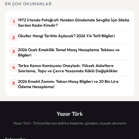
görüşülmeye başlandı
EN ÇOK OKUNANLAR
1972 İrlanda Fotoğrafı Yeniden Gündemde Sevgilisi İçin Silaha
1
Sarılan Kadın Kimdir?
Okullar Hangi Tarihte Açılacak? 2026 Yılı Tatil Bilgileri
2
2026 Ocak Emeklilik Temel Maaş Hesaplama Tablosu ve
3
Bilgileri
Torba Kanun Komisyonu Onayladı: Yüksek Aidatlara
4
Sınırlama, Tapu ve Çevre Yasasında Köklü Değişiklikler
2026 Emekli Zammı: Taban Maaş Bilgileri ve 20 Bin Lira
5
Ödeme Hesaplama!
Yazar Türk
Yazar Türk - Türkiye'den son dakika haberler, gündem, siyaset, ekonomi
Kategoriler