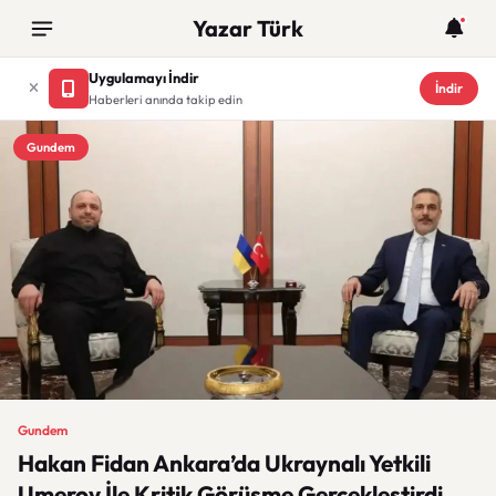
Yazar Türk
Uygulamayı İndir
İndir
Haberleri anında takip edin
Gundem
Gundem
Hakan Fidan Ankara’da Ukraynalı Yetkili
Umerov İle Kritik Görüşme Gerçekleştirdi