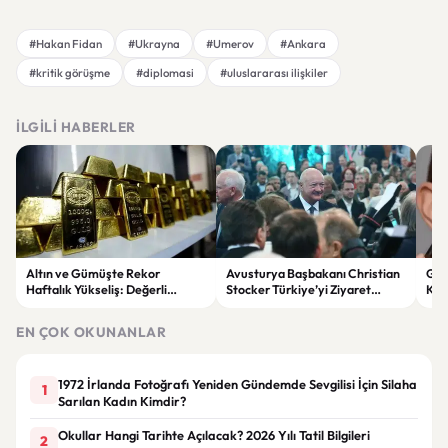
#Hakan Fidan
#Ukrayna
#Umerov
#Ankara
#kritik görüşme
#diplomasi
#uluslararası ilişkiler
İLGILI HABERLER
Altın ve Gümüşte Rekor
Avusturya Başbakanı Christian
Gür
Haftalık Yükseliş: Değerli
Stocker Türkiye’yi Ziyaret
Kad
Metaller Son 28 Haftanın
Edecek
Kar
Zirvesinde
EN ÇOK OKUNANLAR
1972 İrlanda Fotoğrafı Yeniden Gündemde Sevgilisi İçin Silaha
1
Sarılan Kadın Kimdir?
Okullar Hangi Tarihte Açılacak? 2026 Yılı Tatil Bilgileri
2