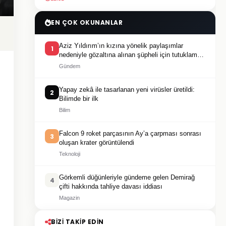
EN ÇOK OKUNANLAR
Aziz Yıldırım’ın kızına yönelik paylaşımlar
1
nedeniyle gözaltına alınan şüpheli için tutuklama
talebi
Gündem
Yapay zekâ ile tasarlanan yeni virüsler üretildi:
2
Bilimde bir ilk
Bilim
Falcon 9 roket parçasının Ay’a çarpması sonrası
3
oluşan krater görüntülendi
Teknoloji
Görkemli düğünleriyle gündeme gelen Demirağ
4
çifti hakkında tahliye davası iddiası
Magazin
BIZI TAKIP EDIN