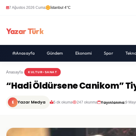
7 Ağustos 2026 Cuma
İstanbul 4°C
Yazar Türk
Anasayfa
Gündem
Ekonomi
Spor
Tekno
KULTUR-SANAT
Anasayfa
“Hadi Öldürsene Canikom” Tiyat
E
Yazar Medya
Yayınlanma:
5 dk okuma
247 okunma
9 May