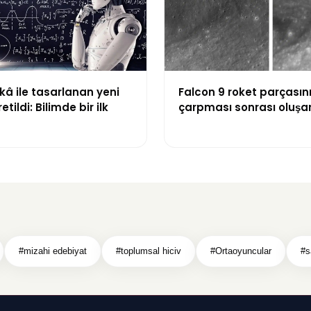
â ile tasarlanan yeni
Falcon 9 roket parçasın
etildi: Bilimde bir ilk
çarpması sonrası oluşa
görüntülendi
#mizahi edebiyat
#toplumsal hiciv
#Ortaoyuncular
#s