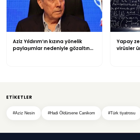
Aziz Yıldırım’ın kızına yönelik
Yapay zek
paylaşımlar nedeniyle gözaltına
virüsler ür
alınan şüpheli için tutuklama
talebi
ETIKETLER
#Aziz Nesin
#Hadi Öldürsene Canikom
#Türk tiyatrosu