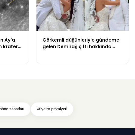
ın Ay’a
Görkemli düğünleriyle gündeme
n krater
gelen Demirağ çifti hakkında
tahliye davası iddiası
ahne sanatları
#tiyatro prömiyeri