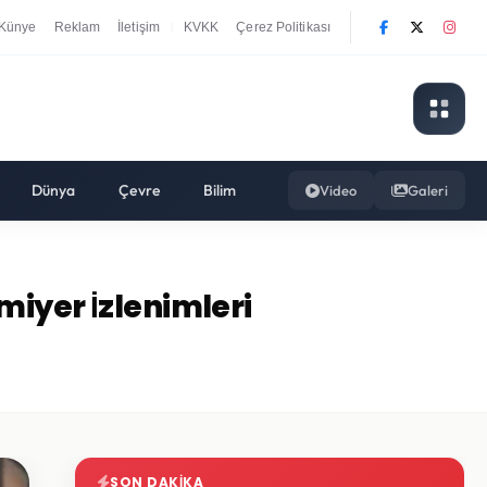
Künye
Reklam
İletişim
KVKK
Çerez Politikası
|
Dünya
Çevre
Bilim
Video
Galeri
miyer İzlenimleri
SON DAKIKA