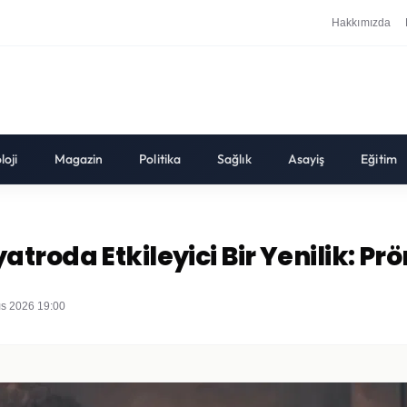
Hakkımızda
loji
Magazin
Politika
Sağlık
Asayiş
Eğitim
roda Etkileyici Bir Yenilik: Prö
ıs 2026 19:00