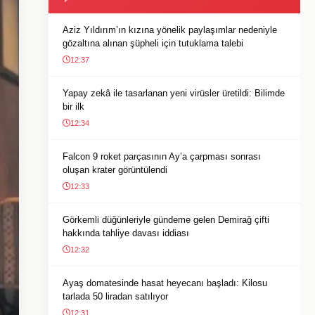
Aziz Yıldırım’ın kızına yönelik paylaşımlar nedeniyle
gözaltına alınan şüpheli için tutuklama talebi
12:37
Yapay zekâ ile tasarlanan yeni virüsler üretildi: Bilimde
bir ilk
12:34
Falcon 9 roket parçasının Ay’a çarpması sonrası
oluşan krater görüntülendi
12:33
Görkemli düğünleriyle gündeme gelen Demirağ çifti
hakkında tahliye davası iddiası
12:32
Ayaş domatesinde hasat heyecanı başladı: Kilosu
tarlada 50 liradan satılıyor
12:31