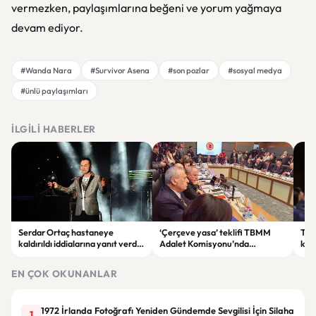
vermezken, paylaşımlarına beğeni ve yorum yağmaya
devam ediyor.
#Wanda Nara
#Survivor Asena
#son pozlar
#sosyal medya
#ünlü paylaşımları
İLGILI HABERLER
Serdar Ortaç hastaneye
‘Çerçeve yasa’ teklifi TBMM
Ter
kaldırıldı iddialarına yanıt verdi:
Adalet Komisyonu’nda
kri
“Rutin tedavim için buradayım”
görüşülüyor
tek
gör
EN ÇOK OKUNANLAR
1972 İrlanda Fotoğrafı Yeniden Gündemde Sevgilisi İçin Silaha
1