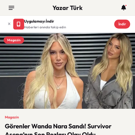
Yazar Türk
Uygulamayı İndir
İndir
Haberleri anında takip edin
Magazin
Magazin
Görenler Wanda Nara Sandı! Survivor
Asena’nın Son Pozları Olay Oldu