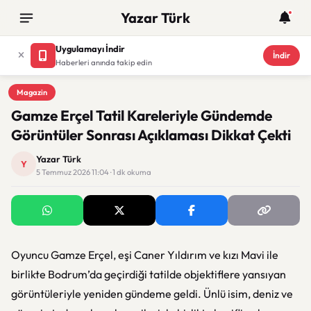
Yazar Türk
Uygulamayı İndir
İndir
Haberleri anında takip edin
Magazin
Magazin
Gamze Erçel Tatil Kareleriyle Gündemde
Görüntüler Sonrası Açıklaması Dikkat Çekti
Yazar Türk
Y
5 Temmuz 2026 11:04 · 1 dk okuma
Oyuncu
Gamze Erçel
, eşi
Caner Yıldırım
ve kızı Mavi ile
birlikte Bodrum’da geçirdiği tatilde objektiflere yansıyan
görüntüleriyle yeniden gündeme geldi. Ünlü isim, deniz ve