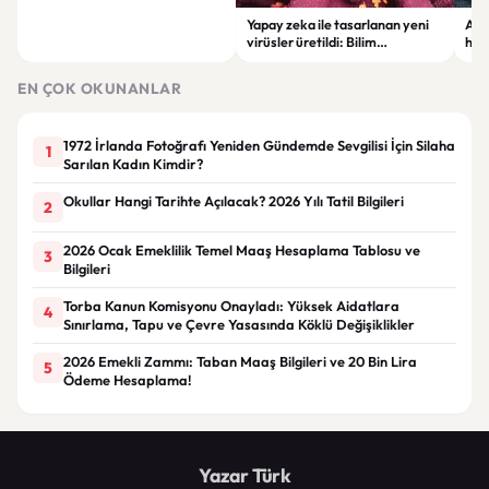
Yapay zeka ile tasarlanan yeni
Ant
virüsler üretildi: Bilim
hali
dünyasında bir ilk
yar
EN ÇOK OKUNANLAR
1972 İrlanda Fotoğrafı Yeniden Gündemde Sevgilisi İçin Silaha
1
Sarılan Kadın Kimdir?
Okullar Hangi Tarihte Açılacak? 2026 Yılı Tatil Bilgileri
2
2026 Ocak Emeklilik Temel Maaş Hesaplama Tablosu ve
3
Bilgileri
Torba Kanun Komisyonu Onayladı: Yüksek Aidatlara
4
Sınırlama, Tapu ve Çevre Yasasında Köklü Değişiklikler
2026 Emekli Zammı: Taban Maaş Bilgileri ve 20 Bin Lira
5
Ödeme Hesaplama!
Yazar Türk