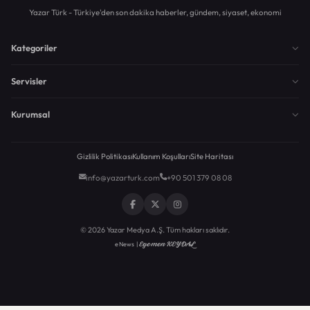
Yazar Türk - Türkiye'den son dakika haberler, gündem, siyaset, ekonomi
Kategoriler
Servisler
Kurumsal
Gizlilik Politikası
Kullanım Koşulları
Site Haritası
info@yazarturk.com
+90 501 379 08 08
© 2026 Yazar Medya A.Ş. Tüm hakları saklıdır.
Egemen KEYDAL
eNews |