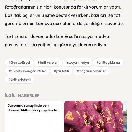
fotoğraflarının sınırları konusunda farklı yorumlar yaptı.
Bazı takipçiler ünlü isme destek verirken, bazıları ise tatil
görüntülerinin kamuya açık alanlarda çekildiğini savundu.
Tartışmalar devam ederken Erçel’in sosyal medya
paylaşımları da yoğun ilgi görmeye devam ediyor.
#Gamze Erçel
#tatil kareleri
#sosyal medya
#ünlü açıklama
#dikkat çeken görüntüler
#yaz tatili
#magazin haberleri
#ünlülerin tatili
İLGILI HABERLER
Savunma sanayiinde yeni
dönem: Milli motor projeleri tek
çatı altında toplanıyor