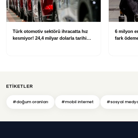
Türk otomotiv sektörü ihracatta hız
6 milyon em
kesmiyor! 24,4 milyar dolarla tarihi
fark ödemel
rekor
ETIKETLER
#doğum oranları
#mobil internet
#sosyal medy