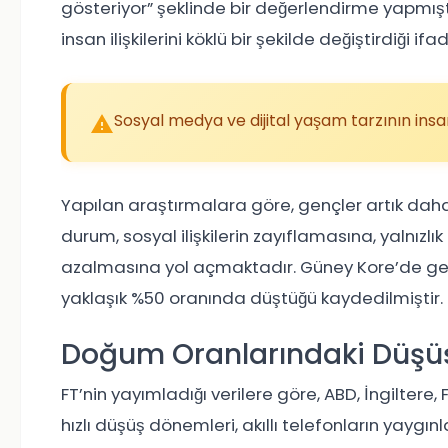
gösteriyor” şeklinde bir değerlendirme yapmışt
insan ilişkilerini köklü bir şekilde değiştirdiği if
Sosyal medya ve dijital yaşam tarzının insan 
Yapılan araştırmalara göre, gençler artık dah
durum, sosyal ilişkilerin zayıflamasına, yalnızlık 
azalmasına yol açmaktadır. Güney Kore’de gençl
yaklaşık %50 oranında düştüğü kaydedilmiştir.
Doğum Oranlarındaki Düşü
FT’nin yayımladığı verilere göre, ABD, İngilter
hızlı düşüş dönemleri, akıllı telefonların yaygı