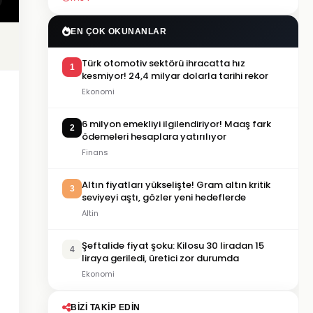
EN ÇOK OKUNANLAR
Türk otomotiv sektörü ihracatta hız
1
kesmiyor! 24,4 milyar dolarla tarihi rekor
Ekonomi
6 milyon emekliyi ilgilendiriyor! Maaş fark
2
ödemeleri hesaplara yatırılıyor
Finans
Altın fiyatları yükselişte! Gram altın kritik
3
seviyeyi aştı, gözler yeni hedeflerde
Altin
Şeftalide fiyat şoku: Kilosu 30 liradan 15
4
liraya geriledi, üretici zor durumda
Ekonomi
BIZI TAKIP EDIN