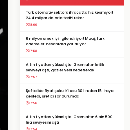
Türk otomotiv sektörü ihracatta hız kesmiyor!
24,4 milyar dolarla tarihi rekor
18:00
6 milyon emekliyi ilgilendiriyor! Maaş fark
ödemeleri hesaplara yatırılıyor
17:58
Altın fiyatları yükselişte! Gram altın kritik
seviyeyi aştı, gözler yeni hedeflerde
17:57
Şeftalide fiyat şoku: Kilosu 30 liradan 15 liraya
geriledi, üretici zor durumda
17:56
Altın fiyatları yükselişte! Gram altın 6 bin 500
lira seviyesini aştı
17:54