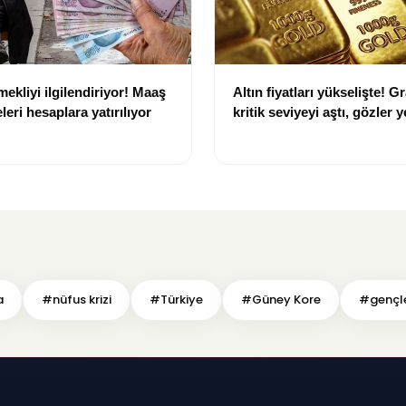
ekliyi ilgilendiriyor! Maaş
Altın fiyatları yükselişte! G
eri hesaplara yatırılıyor
kritik seviyeyi aştı, gözler y
hedeflerde
a
#nüfus krizi
#Türkiye
#Güney Kore
#gençl