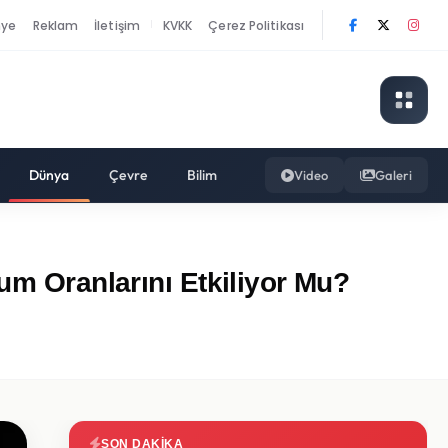
nye
Reklam
İletişim
KVKK
Çerez Politikası
|
Dünya
Çevre
Bilim
Video
Galeri
um Oranlarını Etkiliyor Mu?
SON DAKIKA