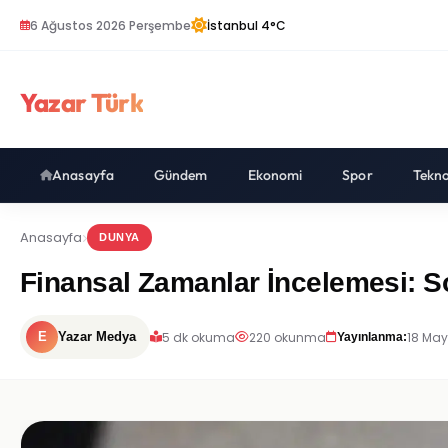
6 Ağustos 2026 Perşembe
İstanbul 4°C
Yazar Türk
Anasayfa
Gündem
Ekonomi
Spor
Tekno
Anasayfa
DUNYA
Finansal Zamanlar İncelemesi: So
5 dk okuma
220 okunma
18 May
E
Yazar Medya
Yayınlanma: