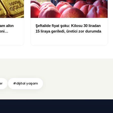
ram altın
Şeftalide fiyat şoku: Kilosu 30 liradan
eni
15 liraya geriledi, üretici zor durumda
er
#dijital yaşam