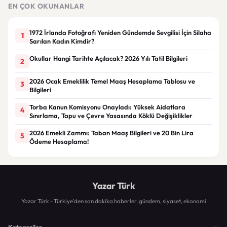
duy
EN ÇOK OKUNANLAR
1972 İrlanda Fotoğrafı Yeniden Gündemde Sevgilisi İçin Silaha
1
Sarılan Kadın Kimdir?
Okullar Hangi Tarihte Açılacak? 2026 Yılı Tatil Bilgileri
2
2026 Ocak Emeklilik Temel Maaş Hesaplama Tablosu ve
3
Bilgileri
Torba Kanun Komisyonu Onayladı: Yüksek Aidatlara
4
Sınırlama, Tapu ve Çevre Yasasında Köklü Değişiklikler
2026 Emekli Zammı: Taban Maaş Bilgileri ve 20 Bin Lira
5
Ödeme Hesaplama!
Yazar Türk
Yazar Türk - Türkiye'den son dakika haberler, gündem, siyaset, ekonomi
Kategoriler