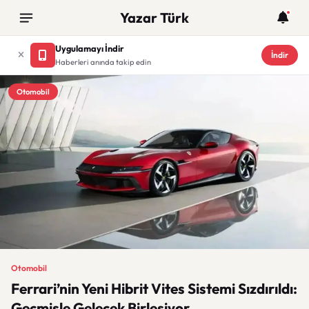
Yazar Türk
Uygulamayı İndir
İndir
Haberleri anında takip edin
Otomobil
Otomobil
Ferrari’nin Yeni Hibrit Vites Sistemi Sızdırıldı:
Geçmişle Gelecek Birleşiyor