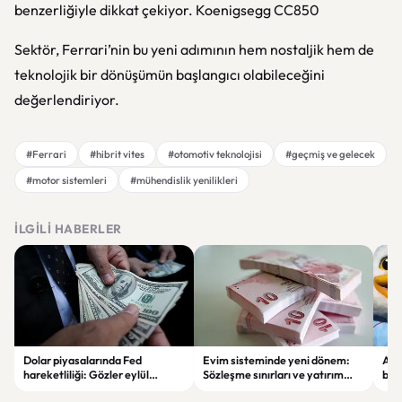
benzerliğiyle dikkat çekiyor.
Koenigsegg CC850
Sektör, Ferrari’nin bu yeni adımının hem nostaljik hem de
teknolojik bir dönüşümün başlangıcı olabileceğini
değerlendiriyor.
#Ferrari
#hibrit vites
#otomotiv teknolojisi
#geçmiş ve gelecek
#motor sistemleri
#mühendislik yenilikleri
İLGILI HABERLER
Dolar piyasalarında Fed
Evim sisteminde yeni dönem:
Alta
hareketliliği: Gözler eylül
Sözleşme sınırları ve yatırım
bell
ayındaki faiz kararında
kuralları değişti
Bil